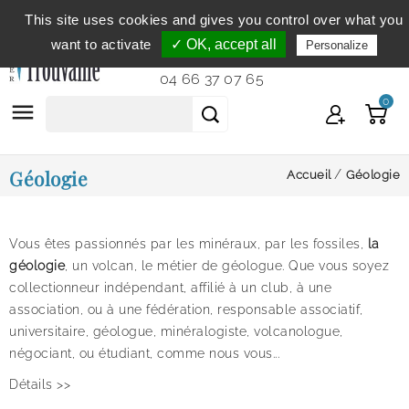
This site uses cookies and gives you control over what you
Service clientèle
du lundi au vendredi de 9h à 12h et
want to activate
✓ OK, accept all
Personalize
de 14h à 18h...
04 66 37 07 65
0

Géologie
Accueil
Géologie
Vous êtes passionnés par les minéraux, par les fossiles,
la
géologie
, un volcan, le métier de géologue. Que vous soyez
collectionneur indépendant, affilié à un club, à une
association, ou à une fédération, responsable associatif,
universitaire, géologue, minéralogiste, volcanologue,
négociant, ou étudiant, comme nous vous...
Détails >>