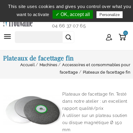
This site uses cookies and gives you control over what you
Service clientèle
du lundi au vendredi de 9h à 12h et
want to activate
✓ OK, accept all
Personalize
de 14h à 18h...
04 66 37 07 65
0

Plateaux de facettage fin
Accueil
Machines
Accessoires et consommables pour
facettage
Plateaux de facettage fin
Plateaux de facettage fin. Testé
dans notre atelier : un excellent
rapport qualité/prix
A utiliser sur un plateau soutien
ou disque magnétique Ø 150
mm