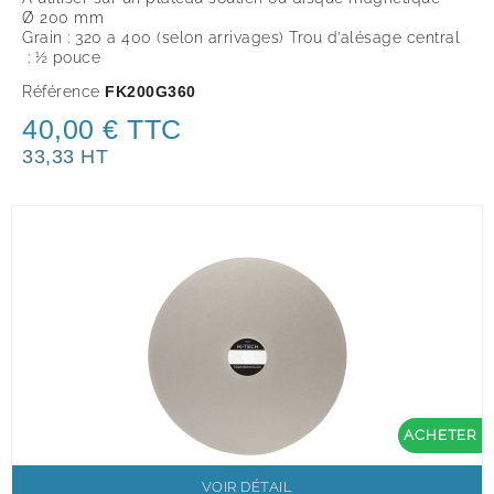
Ø 200 mm
Grain : 320 a 400 (selon arrivages) Trou d’alésage central
: ½ pouce
Référence
FK200G360
40,00 € TTC
33,33 HT
ACHETER
VOIR DÉTAIL