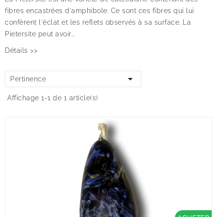
fibres encastrées d'amphibole. Ce sont ces fibres qui lui
confèrent l'éclat et les reflets observés à sa surface. La
Pietersite peut avoir...
Détails >>

Pertinence
Affichage 1-1 de 1 article(s)