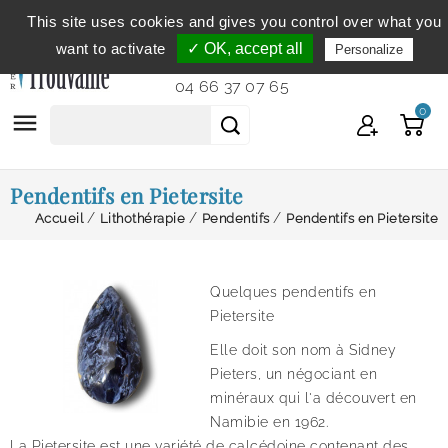
This site uses cookies and gives you control over what you
Service clientèle
du lundi au vendredi de 9h à 12h et
want to activate
✓ OK, accept all
Personalize
de 14h à 18h...
04 66 37 07 65
0

Pendentifs en Pietersite
Accueil
Lithothérapie
Pendentifs
Pendentifs en Pietersite
Quelques pendentifs en
Pietersite
Elle doit son nom à Sidney
Pieters, un négociant en
minéraux qui l'a découvert en
Namibie en 1962.
La Pietersite est une variété de calcédoine contenant des