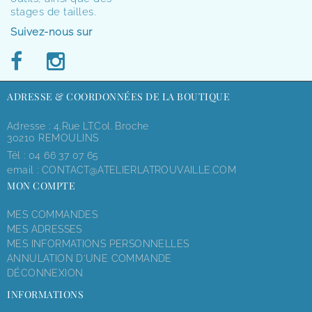
stages de tailles.
Suivez-nous sur
ADRESSE & COORDONNÉES DE LA BOUTIQUE
Adresse : 4,rue LT.Col. Broche
30210 REMOULINS
Tél :
04 66 37 07 65
email :
CONTACT@ATELIERLATROUVAILLE.COM
MON COMPTE
MES COMMANDES
MES ADRESSES
MES INFORMATIONS PERSONNELLES
ANNULATION D'UNE COMMANDE
DÉCONNEXION
INFORMATIONS