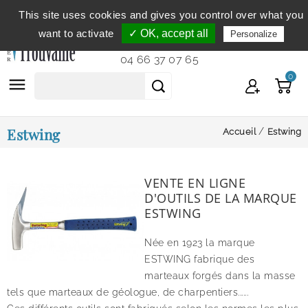
This site uses cookies and gives you control over what you
Service clientèle
du lundi au vendredi de 9h à 12h et
want to activate
✓ OK, accept all
Personalize
de 14h à 18h...
04 66 37 07 65
0

Estwing
Accueil
Estwing
VENTE EN LIGNE
D'OUTILS DE LA MARQUE
ESTWING
Née en 1923 la marque
ESTWING fabrique des
marteaux forgés dans la masse
tels que marteaux de géologue, de charpentiers......