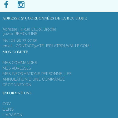
ADRESSE & COORDONNÉES DE LA BOUTIQUE
Adresse : 4,rue LT.Col. Broche
30210 REMOULINS
Tél :
04 66 37 07 65
email :
CONTACT@ATELIERLATROUVAILLE.COM
MON COMPTE
MES COMMANDES
MES ADRESSES
MES INFORMATIONS PERSONNELLES
ANNULATION D'UNE COMMANDE
DÉCONNEXION
INFORMATIONS
CGV
LIENS
LIVRAISON