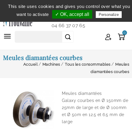
This site uses cookies and gives you control over what you
Service clientèle
du lundi au vendredi de 9h à 12h et
want to activate
✓ OK, accept all
Personalize
de 14h à 18h...
04 66 37 07 65
0

Meules diamantées courbes
Accueil
Machines
Tous les consommables
Meules
diamantées courbes
Meules diamantées
Galaxy courbes en
Ø 150mm de
25mm de large et de
Ø 100mm
et
Ø 50m en 12.5 et 6.5 mm de
large