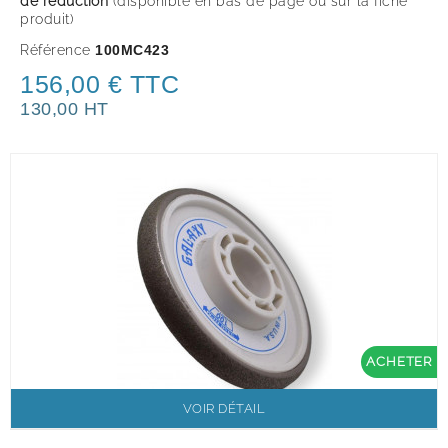
de réduction
(disponible en bas de page ou sur la fiche
produit
)
Référence
100MC423
156,00 € TTC
130,00 HT
ACHETER
VOIR DÉTAIL