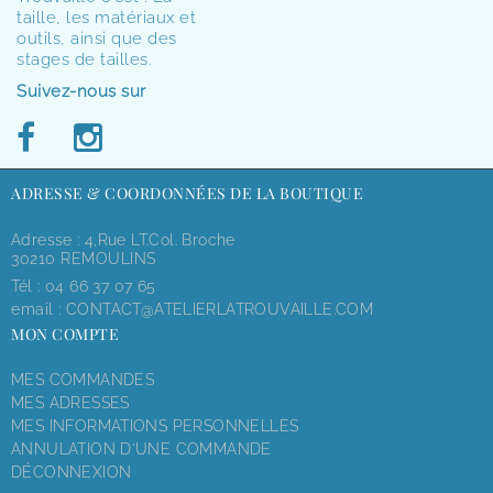
taille, les matériaux et
outils, ainsi que des
stages de tailles.
Suivez-nous sur
ADRESSE & COORDONNÉES DE LA BOUTIQUE
Adresse : 4,rue LT.Col. Broche
30210 REMOULINS
Tél :
04 66 37 07 65
email :
CONTACT@ATELIERLATROUVAILLE.COM
MON COMPTE
MES COMMANDES
MES ADRESSES
MES INFORMATIONS PERSONNELLES
ANNULATION D'UNE COMMANDE
DÉCONNEXION