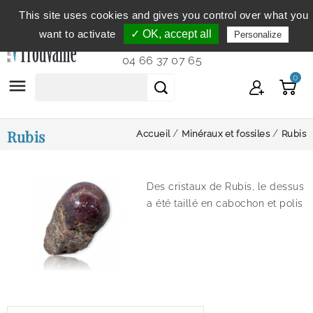
This site uses cookies and gives you control over what you
Service clientèle
du lundi au vendredi de 9h à 12h et
want to activate
✓ OK, accept all
Personalize
de 14h à 18h...
04 66 37 07 65
0

Rubis
Accueil
Minéraux et fossiles
Rubis
Des cristaux de Rubis, le dessus
a été taillé en cabochon et polis