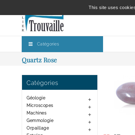
This site uses cookie
Catégories
Quartz Rose
Catégories
Géologie

Microscopes

Machines

Gemmologie

Orpaillage
