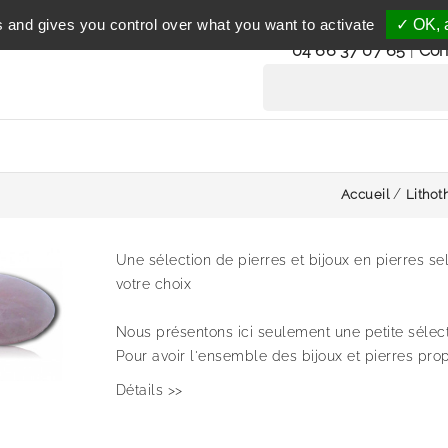
Service clientèle
s and gives you control over what you want to activate
✓ OK, a
du lundi au vendredi 
04 66 37 07 65
|
Con
Accueil
Lithot
Une sélection de pierres et bijoux en pierres se
votre choix
Nous présentons ici seulement une petite sélec
Pour avoir l'ensemble des bijoux et pierres propos
Détails >>