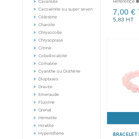
Référence
M
Cavansite
Cacoxénite ou super seven
7,00 €
Célestine
5,83 HT
Charoite
Chrysocolle
Chrysoprase
Citrine
Cobaltocalcite
Cornaline
Cyanithe ou Disthène
Dioptases
Dravite
Emeraude
Fluorine
Grenat
Hématite
Howlite
Hypersthène
BRACELET 