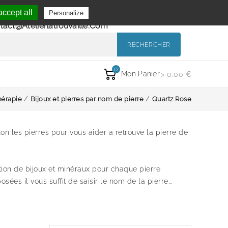
Se Connecter
ccept all
Personalize
de 9h à 12h et de 14h à 18h
Mon Compte
tact@atelierlatrouvaille.com
RECHERCHER
0
Mon Panier
> 0,00 €
hérapie
Bijoux et pierres par nom de pierre
Quartz Rose
lon les pierres pour vous aider a retrouve la pierre de
tion de bijoux et minéraux pour chaque pierre
ées il vous suffit de saisir le nom de la pierre...