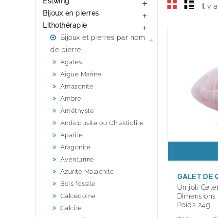
Estwing

Il y 
Bijoux en pierres

Lithothérapie

Bijoux et pierres par nom

de pierre
Agates
Aigue Marine
Amazonite
Ambre
Améthyste
Andalousite ou Chiastiolite
Apatite
Aragonite
Aventurine
Azurite Malachite
GALET DE 
Bois fossile
Un joli Gale
Calcédoine
Dimensions 
Poids 24g
Calcite