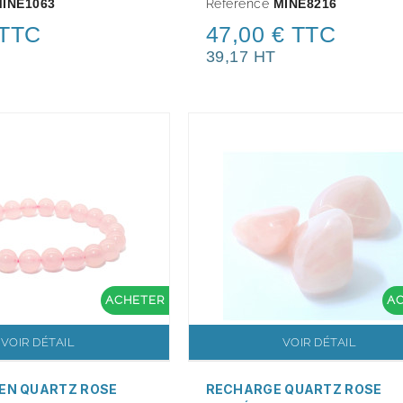
INE1063
Référence
MINE8216
 TTC
47,00 € TTC
39,17 HT
ACHETER
A
VOIR DÉTAIL
VOIR DÉTAIL
EN QUARTZ ROSE
RECHARGE QUARTZ ROSE