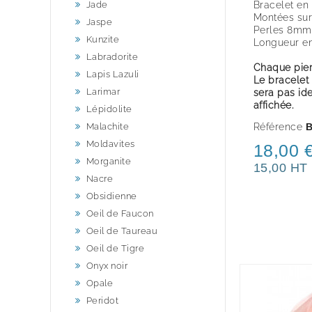
Jade
Bracelet en
Montées sur 
Jaspe
Perles 8mm
Kunzite
Longueur e
Labradorite
Chaque pier
Lapis Lazuli
Le bracelet
Larimar
sera pas id
affichée.
Lépidolite
Malachite
Référence
Moldavites
18,00 
Morganite
15,00 HT
Nacre
Obsidienne
Oeil de Faucon
Oeil de Taureau
Oeil de Tigre
Onyx noir
Opale
Peridot