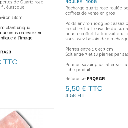
ROULÉE - 100G
 perles de Quartz rose
fil élastique
Recharge quartz rose roulée p
coffrets de vente en gros
nviron 18cm
Poids environ 100g Soit assez 
re étant unique
le coffret La Trouvaille de 24 c
 que vous recevrez ne
pour le coffret La trouvaille 12 
entique à l'image
vous avez besoin de 2 recharg
Pierres entre 1.5 et 3 cm
BRA23
Soit entre 7 et 18 pièrres par sa
€ TTC
Pour en savoir plus, aller sur la
fiche produit
Référence
PRQRGR
5,50 € TTC
4,58 HT