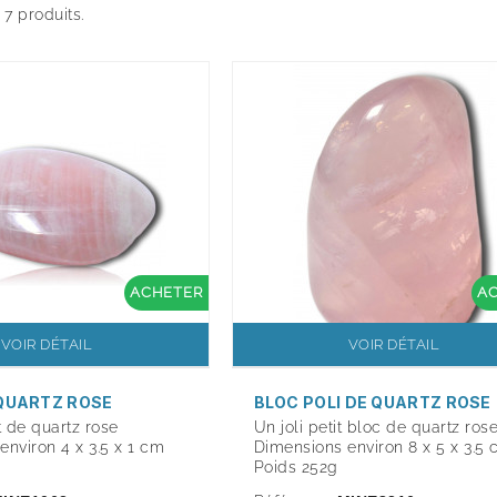
a 7 produits.
ACHETER
A
VOIR DÉTAIL
VOIR DÉTAIL
QUARTZ ROSE
BLOC POLI DE QUARTZ ROSE
t de quartz rose
Un joli petit bloc de quartz ros
environ 4 x 3.5 x 1 cm
Dimensions environ 8 x 5 x 3.5
Poids 252g