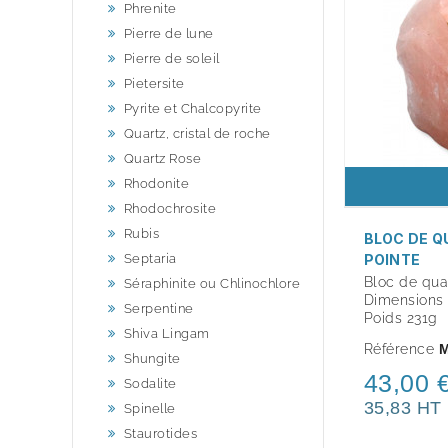
Phrenite
Pierre de lune
Pierre de soleil
Pietersite
Pyrite et Chalcopyrite
Quartz, cristal de roche
Quartz Rose
Rhodonite
Rhodochrosite
Rubis
BLOC DE Q
POINTE
Septaria
Bloc de quar
Séraphinite ou Chlinochlore
Dimensions 
Serpentine
Poids 231g
Shiva Lingam
Référence
M
Shungite
43,00 
Sodalite
35,83 HT
Spinelle
Staurotides