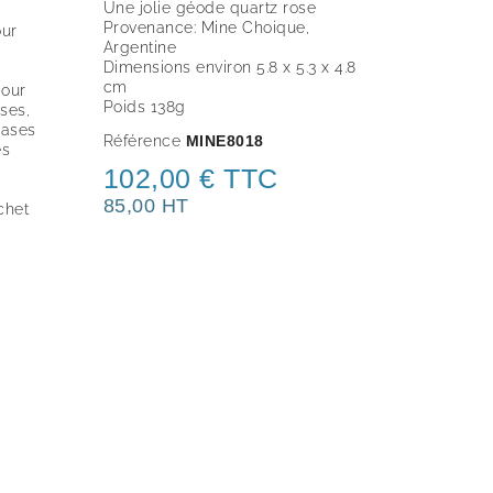
Une jolie géode quartz rose
Provenance: Mine Choique,
our
Argentine
Dimensions environ 5.8
x 5.3 x 4.8
cm
pour
Poids 138g
ases,
cases
Référence
MINE8018
es
102,00 € TTC
85,00 HT
chet