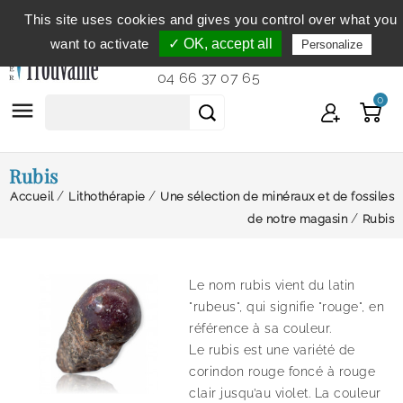
This site uses cookies and gives you control over what you
Service clientèle
du lundi au vendredi de 9h à 12h et
want to activate
✓ OK, accept all
Personalize
de 14h à 18h...
04 66 37 07 65
0

Rubis
Accueil
Lithothérapie
Une sélection de minéraux et de fossiles
de notre magasin
Rubis
Le nom rubis vient du latin
"rubeus", qui signifie "rouge", en
référence à sa couleur.
Le rubis est une variété de
corindon rouge foncé à rouge
clair jusqu’au violet. La couleur