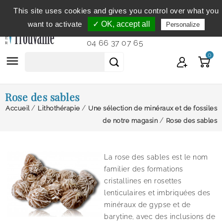
This site uses cookies and gives you control over what you
Service clientèle
du lundi au vendredi de 9h à 12h et
want to activate
✓ OK, accept all
Personalize
de 14h à 18h...
04 66 37 07 65
0

Rose des sables
Accueil
Lithothérapie
Une sélection de minéraux et de fossiles
de notre magasin
Rose des sables
La rose des sables est le nom
familier des formations
cristallines en rosettes
lenticulaires et imbriquées des
minéraux de gypse et de
barytine, avec des inclusions de