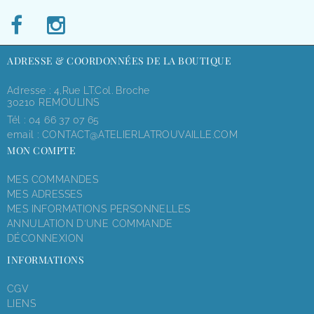
ADRESSE & COORDONNÉES DE LA BOUTIQUE
Adresse : 4,rue LT.Col. Broche
30210 REMOULINS
Tél :
04 66 37 07 65
email :
CONTACT@ATELIERLATROUVAILLE.COM
MON COMPTE
MES COMMANDES
MES ADRESSES
MES INFORMATIONS PERSONNELLES
ANNULATION D'UNE COMMANDE
DÉCONNEXION
INFORMATIONS
CGV
LIENS