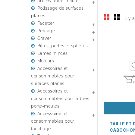
Arbres porte-meule

Polissage de surfaces
planes
Il y 
Facetter

Percage

Graver

Billes, perles et sphères
Lames minces
Moteurs
Accessoires et

consommables pour
surfaces planes
Accessoires et

consommables pour arbres
porte-meules
Accessoires et

consommables pour
TAILLE ET
facettage
CABOCHO