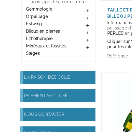
polissage des pierres dures
Gemmologie
TAILLE ET

BILLE OU P
Orpaillage

Informations 
Estwing

polissage d
Bijoux en pierres

PERLES
en 
Lithothérapie

Cliquer sur 
Minéraux et fossiles
pour les in

Stages
Référence
LIVRAISON DES COLIS
PAIEMENT SÉCURISÉ
NOUS CONTACTER