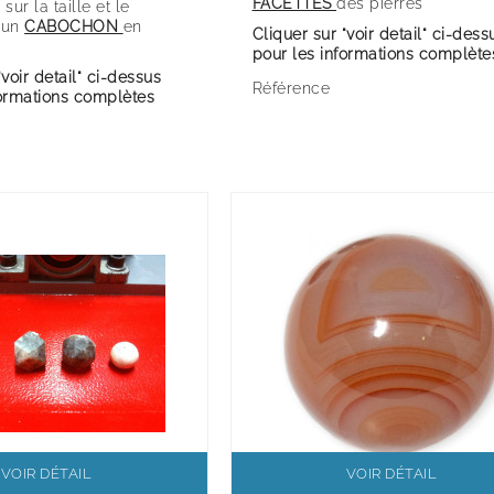
FACETTES
des pierres
sur la taille et le
'un
CABOCHON
en
Cliquer sur "voir detail" ci-dess
pour les informations complète
"voir detail" ci-dessus
Référence
formations complètes
VOIR DÉTAIL
VOIR DÉTAIL