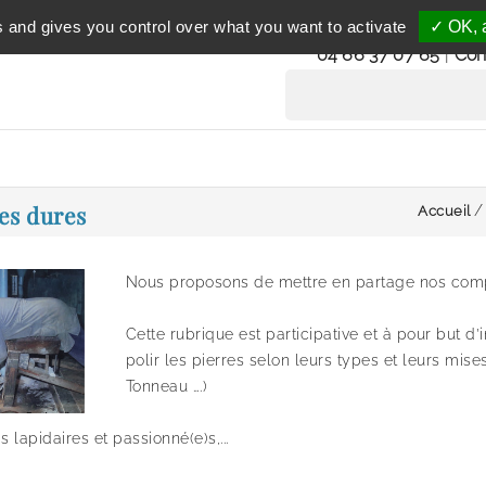
Service clientèle
s and gives you control over what you want to activate
✓ OK, a
du lundi au vendredi 
04 66 37 07 65
|
Con
res dures
Accueil
Nous proposons de mettre en partage nos com
Cette rubrique est participative et à pour but d
polir les pierres selon leurs types et leurs mis
Tonneau ….)
s lapidaires et passionné(e)s,...