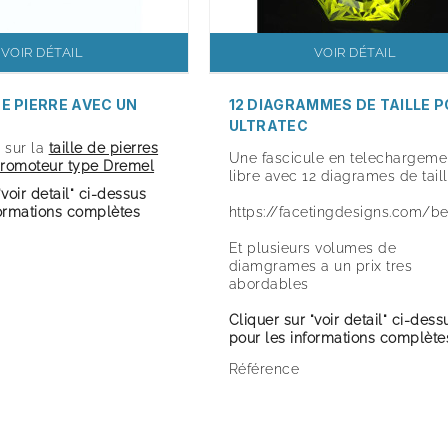
VOIR DÉTAIL
VOIR DÉTAIL
NE PIERRE AVEC UN
12 DIAGRAMMES DE TAILLE 
ULTRATEC
 sur la
taille de pierres
Une fascicule en telechargeme
cromoteur type Dremel
libre avec 12 diagrames de tail
"voir detail" ci-dessus
formations complètes
https://facetingdesigns.com/b
Et plusieurs volumes de
diamgrames a un prix tres
abordables
Cliquer sur "voir detail" ci-dess
pour les informations complète
Référence