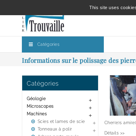
This site uses cookie
Catégories
Informations sur le polissage des pier
Catégories
Géologie

Microscopes

Machines

Scies et lames de scie
Cher(e)s ami(e)

Tonneaux à polir

Détails >>