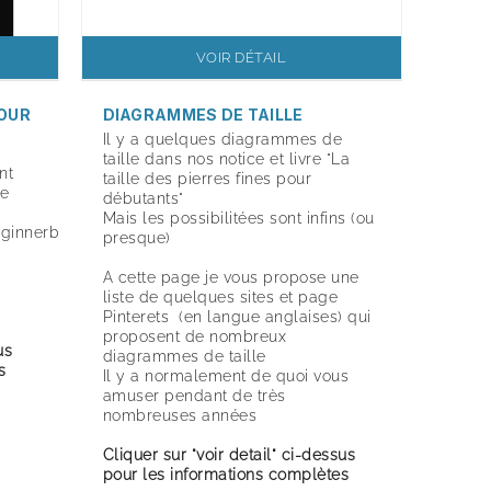
VOIR DÉTAIL
POUR
DIAGRAMMES DE TAILLE
Il y a quelques diagrammes de
taille dans nos notice et livre
"La
nt
taille des pierres fines pour
le
débutants"
Mais les possibilitées sont infins (ou
eginnerbook/
presque)
A cette page je vous propose une
liste de quelques sites et page
Pinterets (en langue anglaises) qui
proposent de nombreux
us
diagrammes de taille
s
Il y a normalement de quoi vous
amuser pendant de très
nombreuses années
Cliquer sur "voir detail" ci-dessus
pour les informations complètes