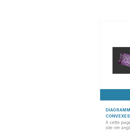
DIAGRAMME
CONVEXES,
A cette pag
site (en ang