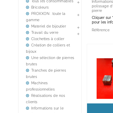
Tous les consommables
Informations 

polissage d
Bricoleurs
pierre
PROXXON : toute la

Cliquer sur 
gamme
pour les in
Materiel de bijoutier

Référence
Travail du verre

Clochettes à coller
Création de colliers et
bijoux
Une sélection de pierres
brutes
Tranches de pierres
brutes
Machines
professionnelles
Réalisations de nos
clients
Informations sur le