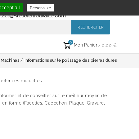
Se Connecter
ccept all
Personalize
de 9h à 12h et de 14h à 18h
Mon Compte
tact@atelierlatrouvaille.com
RECHERCHER
0
Mon Panier
> 0,00 €
Machines
Informations sur le polissage des pierres dures
pétences mutuelles
’informer et de conseiller sur le meilleur moyen de
es en forme (Facettes, Cabochon, Plaque, Gravure,