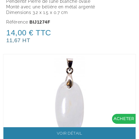
Pendentif Pierre de lune blanche ovale
Monté avec une bélière en métal argenté
Dimensions 3.2 x 1.5 x 0.7 cm
Référence
BIJ1274F
14,00 € TTC
11,67 HT
ACHETER
VOIR DÉTAIL