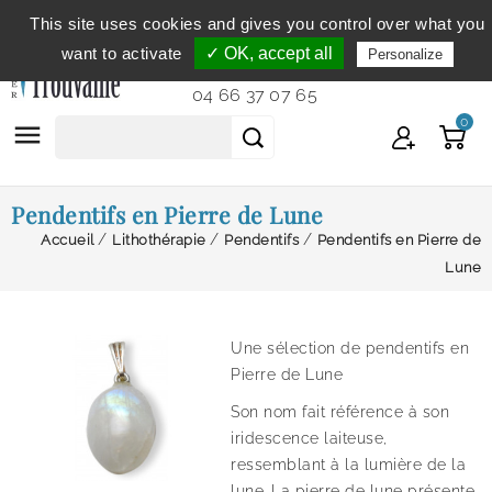
This site uses cookies and gives you control over what you
Service clientèle
du lundi au vendredi de 9h à 12h et
want to activate
✓ OK, accept all
Personalize
de 14h à 18h...
04 66 37 07 65
0

Pendentifs en Pierre de Lune
Accueil
Lithothérapie
Pendentifs
Pendentifs en Pierre de
Lune
Une sélection de pendentifs en
Pierre de Lune
Son nom fait référence à son
iridescence laiteuse,
ressemblant à la lumière de la
lune. La pierre de lune présente