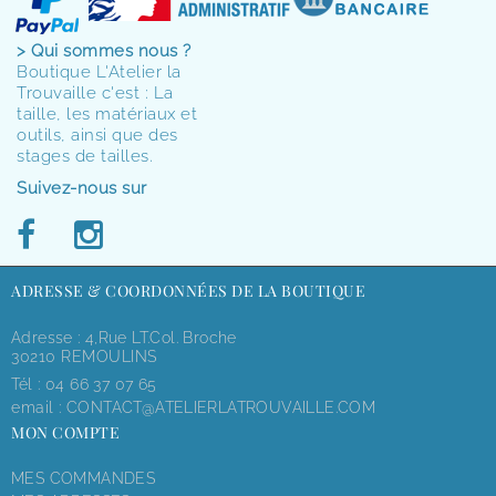
> Qui sommes nous ?
Boutique L'Atelier la
Trouvaille c'est : La
taille, les matériaux et
outils, ainsi que des
stages de tailles.
Suivez-nous sur
ADRESSE & COORDONNÉES DE LA BOUTIQUE
Adresse : 4,rue LT.Col. Broche
30210 REMOULINS
Tél :
04 66 37 07 65
email :
CONTACT@ATELIERLATROUVAILLE.COM
MON COMPTE
MES COMMANDES