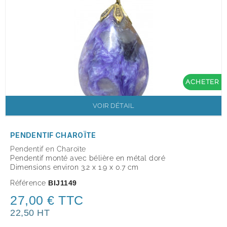
ACHETER
VOIR DÉTAIL
PENDENTIF CHAROÏTE
Pendentif en Charoïte
Pendentif monté avec
bélière en
métal doré
Dimensions environ 3.2 x 1.9 x 0.7 cm
Référence
BIJ1149
27,00 € TTC
22,50 HT