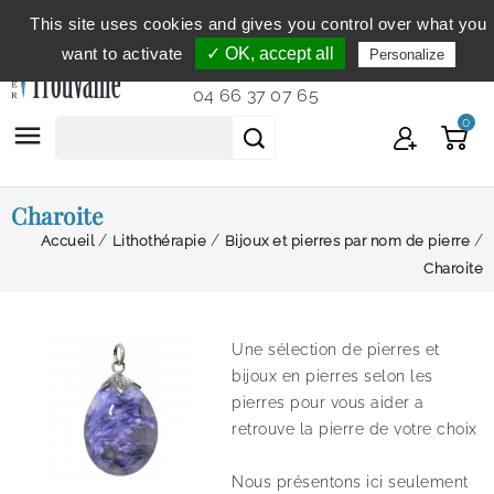
This site uses cookies and gives you control over what you
Service clientèle
du lundi au vendredi de 9h à 12h et
want to activate
✓ OK, accept all
Personalize
de 14h à 18h...
04 66 37 07 65
0

Charoite
Accueil
Lithothérapie
Bijoux et pierres par nom de pierre
Charoite
Une sélection de pierres et
bijoux en pierres selon les
pierres pour vous aider a
retrouve la pierre de votre choix
Nous présentons ici seulement