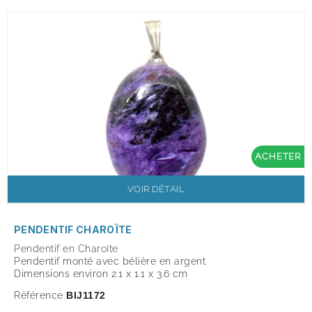
ACHETER
VOIR DÉTAIL
PENDENTIF CHAROÏTE
Pendentif en Charoïte
Pendentif monté avec
bélière en
argent
Dimensions environ 2.1 x 1.1 x 3.6 cm
Référence
BIJ1172