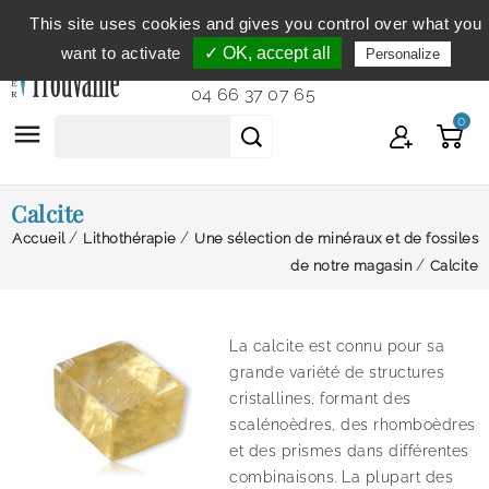
This site uses cookies and gives you control over what you
Service clientèle
du lundi au vendredi de 9h à 12h et
want to activate
✓ OK, accept all
Personalize
de 14h à 18h...
04 66 37 07 65
0

Calcite
Accueil
Lithothérapie
Une sélection de minéraux et de fossiles
de notre magasin
Calcite
La calcite est connu pour sa
grande variété de structures
cristallines, formant des
scalénoèdres, des rhomboèdres
et des prismes dans différentes
combinaisons. La plupart des