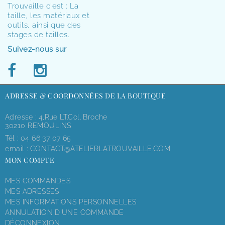
Trouvaille c'est : La
taille, les matériaux et
outils, ainsi que des
stages de tailles.
Suivez-nous sur
ADRESSE & COORDONNÉES DE LA BOUTIQUE
Adresse : 4,rue LT.Col. Broche
30210 REMOULINS
Tél :
04 66 37 07 65
email :
CONTACT@ATELIERLATROUVAILLE.COM
MON COMPTE
MES COMMANDES
MES ADRESSES
MES INFORMATIONS PERSONNELLES
ANNULATION D'UNE COMMANDE
DÉCONNEXION