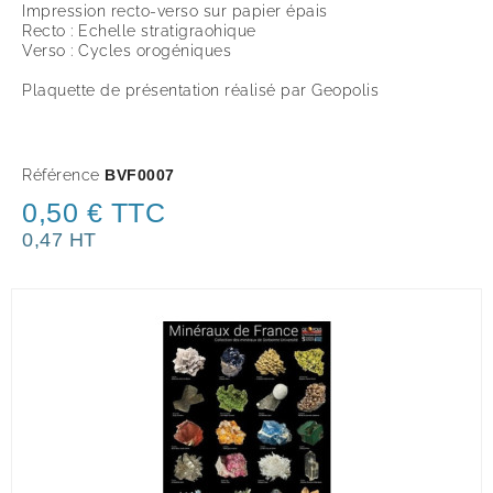
Impression recto-verso sur papier épais
Recto : Echelle stratigraohique
Verso : Cycles orogéniques
Plaquette de présentation réalisé par Geopolis
Référence
BVF0007
0,50 € TTC
0,47 HT