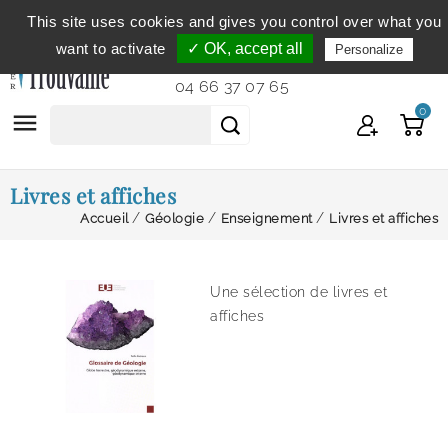
This site uses cookies and gives you control over what you
Service clientèle
du lundi au vendredi de 9h à 12h et
want to activate
✓ OK, accept all
Personalize
de 14h à 18h...
04 66 37 07 65
0

Livres et affiches
Accueil
Géologie
Enseignement
Livres et affiches
Une sélection de livres et
affiches