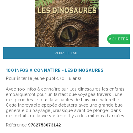
ACHETER
VOIR DÉTAIL
100 INFOS À CONNAÎTRE - LES DINOSAURES
Pour initer le jeune public (6 - 8 ans)
Avec 100 infos à connaître sur lles dinosaures les enfants
embarqueront pour un fantastique voyageà travers l'une
des périodes le plus fascinantes de l'histoire naturellle.
Cette incroyable épopée débutera avec une grande bue
générale du paysage jurassique avant de plonger dans
des détails de la vie sur terre il y a des millions d'années.
Référence
9782753073142