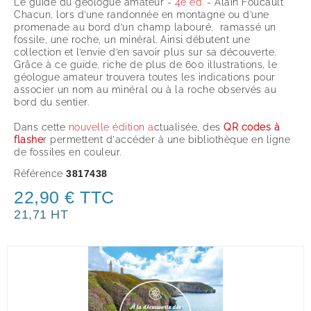
Le guide du géologue amateur -
4e éd.
- Alain Foucault
Chacun, lors d’une randonnée en montagne ou d’une
promenade au bord d’un champ labouré, ramassé un
fossile, une roche, un minéral. Ainsi débutent une
collection et l’envie d’en savoir plus sur sa découverte.
Grâce à ce guide, riche de plus de 600 illustrations, le
géologue amateur trouvera toutes les indications pour
associer un nom au minéral ou à la roche observés au
bord du sentier.
Dans cette
nouvelle édition a
ctualisée, des
QR codes à
flashe
r permettent d'accéder à une bibliothèque en ligne
de fossiles en couleur.
Référence
3817438
22,90 € TTC
21,71 HT