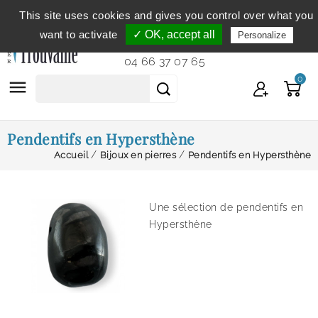
This site uses cookies and gives you control over what you
Service clientèle
du lundi au vendredi de 9h à 12h et
want to activate
✓ OK, accept all
Personalize
de 14h à 18h...
04 66 37 07 65
0

Pendentifs en Hypersthène
Accueil
Bijoux en pierres
Pendentifs en Hypersthène
Une sélection de pendentifs en
Hypersthène