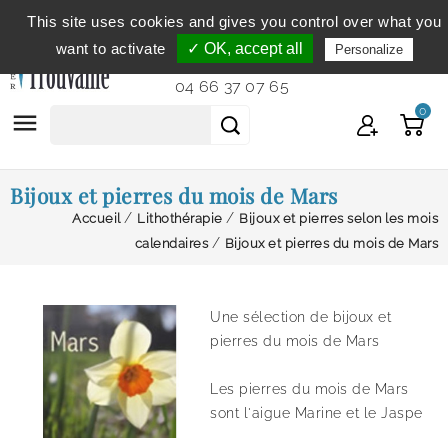
This site uses cookies and gives you control over what you
Service clientèle
du lundi au vendredi de 9h à 12h et
want to activate
✓ OK, accept all
Personalize
de 14h à 18h...
04 66 37 07 65
0

Bijoux et pierres du mois de Mars
Accueil
Lithothérapie
Bijoux et pierres selon les mois
calendaires
Bijoux et pierres du mois de Mars
Une sélection de bijoux et
pierres du mois de Mars
Les pierres du mois de Mars
sont l'aigue Marine et le Jaspe