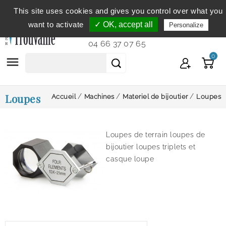
This site uses cookies and gives you control over what you
Service clientèle
du lundi au vendredi de 9h à 12h et
want to activate
✓ OK, accept all
Personalize
de 14h à 18h...
04 66 37 07 65
0

Loupes
Accueil
Machines
Materiel de bijoutier
Loupes
Loupes de terrain loupes de
bijoutier loupes triplets et
casque loupe