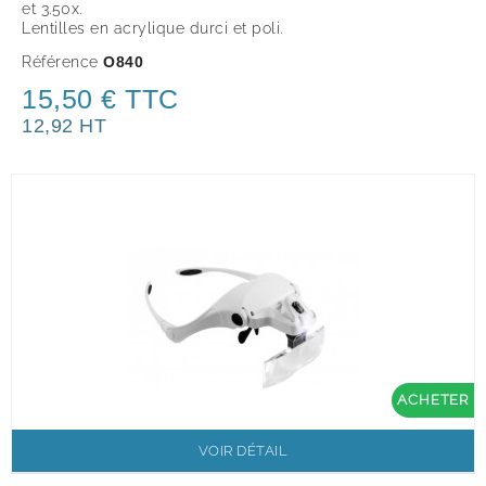
et 3.50x.
Lentilles en acrylique durci et poli.
Référence
O840
15,50 € TTC
12,92 HT
ACHETER
VOIR DÉTAIL