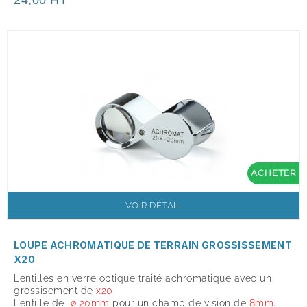
24,00 HT
ACHETER
VOIR DÉTAIL
LOUPE ACHROMATIQUE DE TERRAIN GROSSISSEMENT
X20
Lentilles en verre optique traité achromatique avec un
grossisement de
x
20
Lentille de
ø 20mm
pour un champ de vision de
8mm
.