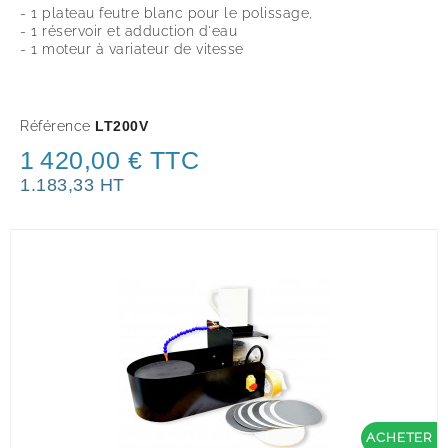
- 1 plateau feutre blanc pour le polissage,
- 1 réservoir et adduction d'eau
- 1 moteur à variateur de vitesse
Référence
LT200V
1 420,00 € TTC
1.183,33 HT
ACHETER