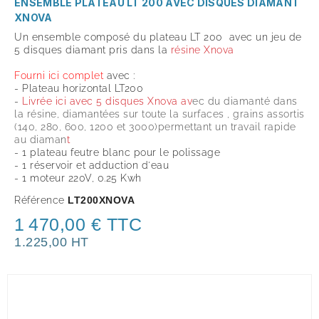
ENSEMBLE PLATEAU LT 200 AVEC DISQUES DIAMANT
XNOVA
Un ensemble composé du plateau LT 200 avec un jeu de
5 disques diamant pris dans la
résine Xnova
Fourni ici complet
avec :
- Plateau horizontal LT200
-
Livrée ici avec 5 disques Xnova av
ec du diamanté dans
la résine, diamantées sur toute la surfaces , grains assortis
(140, 280, 600, 1200 et 3000)permettant un travail rapide
au diaman
t
- 1 plateau feutre blanc pour le polissage
- 1 réservoir et adduction d'eau
- 1 moteur 220V, 0.25 Kwh
Référence
LT200XNOVA
1 470,00 € TTC
1.225,00 HT