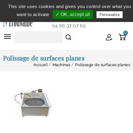
This site uses cookies and gives you control over what you
Service clientèle
du lundi au vendredi de 9h à 12h et
want to activate
✓ OK, accept all
Personalize
de 14h à 18h...
04 66 37 07 65
0

Polissage de surfaces planes
Accueil
Machines
Polissage de surfaces planes