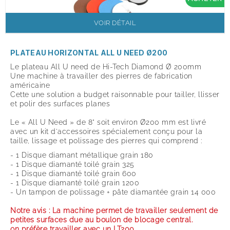
VOIR DÉTAIL
PLATEAU HORIZONTAL ALL U NEED Ø200
Le plateau All U need de Hi-Tech Diamond Ø 200mm
Une machine à travailler des pierres de fabrication
américaine
Cette une solution a budget raisonnable pour tailler, llisser
et polir des surfaces planes
Le « All U Need » de 8" soit environ
Ø200 mm est livré
avec un kit d'accessoires spécialement conçu pour la
taille, lissage et polissage des pierres qui comprend :
- 1 Disque diamant métallique grain 180
- 1 Disque diamanté toilé grain 325
- 1 Disque diamanté toilé grain 600
- 1 Disque diamanté toilé grain 1200
- Un tampon de polissage + pâte diamantée grain 14 000
Notre avis : La machine permet de travailler seulement de
petites surfaces due au boulon de blocage central.
on préfère travailler avec
un LT200