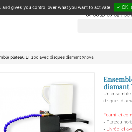
Service clientèle
s and gives you control over what you want to activate
✓ OK, a
du lundi au vendredi 
04 66 37 07 65
|
Con
mble plateau LT 200 avec disques diamant Xnova
Ensemble
diamant
Un ensemble 
disques diama
Fourni ici co
- Plateau hor
-
Livrée ici a