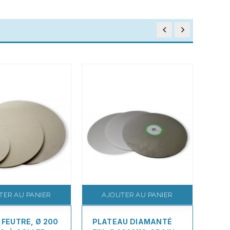
TER AU PANIER
AJOUTER AU PANIER
A
 FEUTRE, Ø 200
PLATEAU DIAMANTÉ
PLA