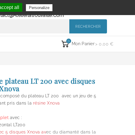
Se Connecter
ccept all
Personalize
de 9h à 12h et de 14h à 18h
Mon Compte
tact@atelierlatrouvaille.com
RECHERCHER
0
Mon Panier
> 0,00 €
 plateau LT 200 avec disques
 Xnova
composé du plateau LT 200 avec un jeu de 5
nt pris dans la
résine Xnova
mplet
avec :
izontal LT200
vec 5 disques Xnova av
ec du diamanté dans la