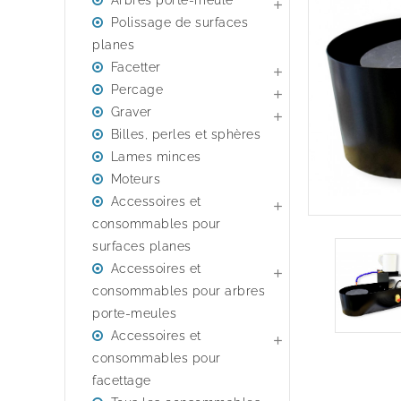
Arbres porte-meule

Polissage de surfaces
planes
Facetter

Percage

Graver

Billes, perles et sphères
Lames minces
Moteurs
Accessoires et

consommables pour
surfaces planes
Accessoires et

consommables pour arbres
porte-meules
Accessoires et

consommables pour
facettage