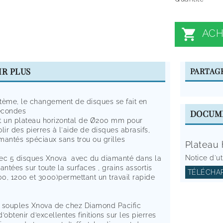

ACH
IR PLUS
PARTAG
tème, le changement de disques se fait en
econdes
DOCUM
t un plateau horizontal de Ø200 mm pour
lir des pierres à l'aide de disques abrasifs,
mantés spéciaux sans trou ou grilles
Plateau 
Notice d'ut
avec 5 disques Xnova avec du diamanté dans la
antées sur toute la surfaces , grains assortis
TÉLÉCHAR
00, 1200 et 3000)permettant un travail rapide
 souples Xnova de chez Diamond Pacific
’obtenir d’excellentes finitions sur les pierres