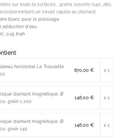
tées sur toute la surfaces , grains assortis (140, 280,
3000)permettant un travail rapide au diaman
t
utre blanc pour le polissage
 et adduction d'eau
0V, 0.25 Kwh
ntient
lateau horizontal La Trouvaille
870,00 €
x 1
00
isque diamant magnétique, Ø
146,00 €
x 1
00, grain 1 200
isque diamant magnétique, Ø
146,00 €
x 1
00, grain 140