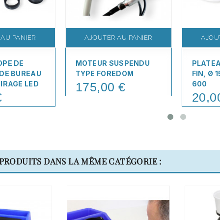
 AU PANIER
AJOUTER AU PANIER
AJOU
OPE DE
MOTEUR SUSPENDU
PLATE
 DE BUREAU
TYPE FOREDOM
FIN, Ø
IRAGE LED
600
175,00 €
Price
€
20,0
Price
 PRODUITS DANS LA MÊME CATÉGORIE :