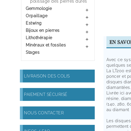
polissage des pierres dures
Gemmologie

Orpaillage

Estwing

Bijoux en pierres

Lithothérapie

EN SAVO
Minéraux et fossiles

Stages
Avec ce sys
quelques s
La LT200 es
LIVRAISON DES COLIS
poncer et po
disques dia
diamantées.
Livrée ici 
PAIEMENT SÉCURISÉ
résine, diam
(140, 280, 6
au diamant
NOUS CONTACTER
Les disques
permettent d