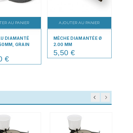
TER AU PANIER
AJOUTER AU PANIER
A
AU DIAMANTÉ
MÈCHE DIAMANTÉE Ø
CRE
 150MM, GRAIN
2.00 MM
FUS
5,50 €
8,
Price
Pric
0 €