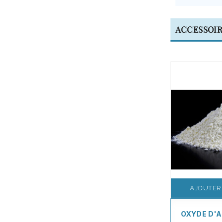
ACCESSOI
AJOUTER
OXYDE D'A