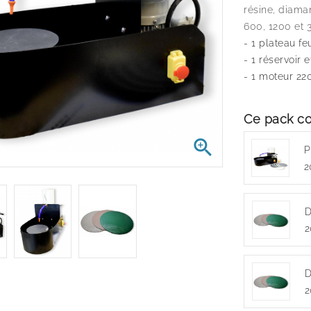
résine, diaman
600, 1200 et 
- 1 plateau fe
- 1 réservoir
- 1 moteur 22
Ce pack co

P
2
D
2
D
2