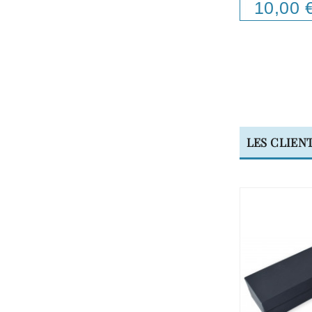
10,00 
Price
LES CLIEN