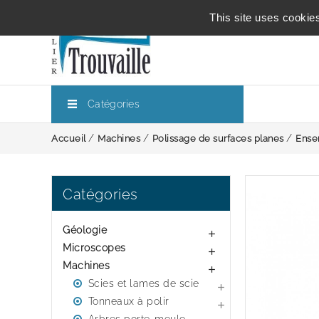
This site uses cookie
Catégories
Accueil
Machines
Polissage de surfaces planes
Ense
Catégories
Géologie

Microscopes

Machines

Scies et lames de scie

Tonneaux à polir
