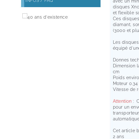
INFOS / FAQ
avec un min
disques Xno
et flexible
Ces disque
diamant, son
(3000 et plu
Les disques
équipé d'un
Donnes tec
Dimension l
cm
Poids envir
Moteur 0.34
Vitesse de 
Attention
: 
pour un env
transporteur
automatiquem
Cet article 
2 ans