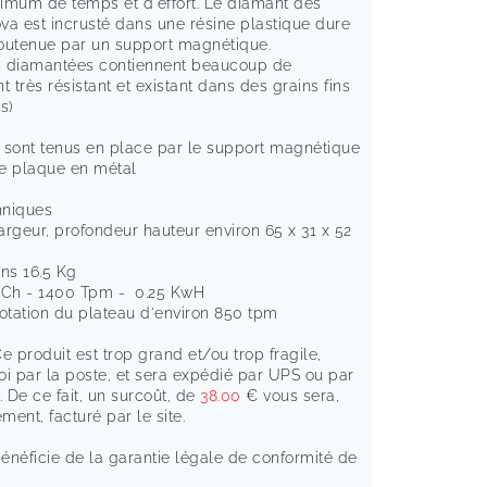
imum de temps et d'effort. Le diamant des
va est incrusté dans une résine plastique dure
 soutenue par un support magnétique.
s diamantées contiennent beaucoup de
t très résistant et existant dans des grains fins
s)
 sont tenus en place par le support magnétique
e plaque en métal
hniques
argeur, profondeur hauteur environ 65 x 31 x 52
ons 16.5 Kg
 Ch - 1400 Tpm - 0.25 KwH
rotation du plateau d'environ 850 tpm
Ce produit est trop grand et/ou trop fragile,
oi par la poste, et sera expédié par UPS ou par
. De ce fait, un surcoût, de
38.00
€ vous sera,
ent, facturé par le site.
bénéficie de la garantie légale de conformité de