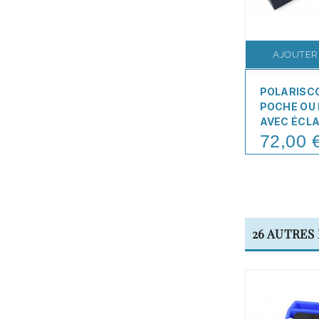
AJOUTER
POLARISC
POCHE OU
AVEC ÉCLA
72,00 
Price
26 AUTRES