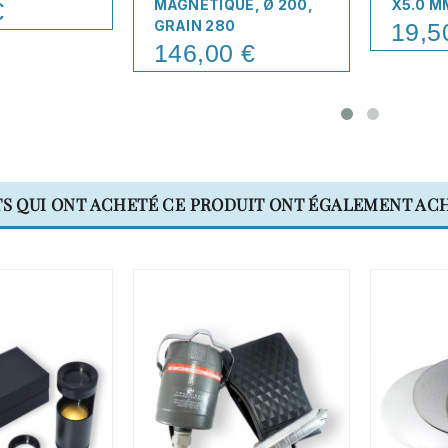
MAGNÉTIQUE, Ø 200,
X5.0 M
€
GRAIN 280
19,5
Price
146,00 €
Price
TS QUI ONT ACHETÉ CE PRODUIT ONT ÉGALEMENT ACH