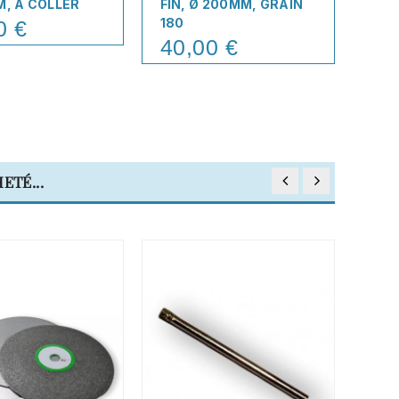
M, À COLLER
FIN, Ø 200MM, GRAIN
25
180
0 €
14
Pric
40,00 €
Price
ETÉ...