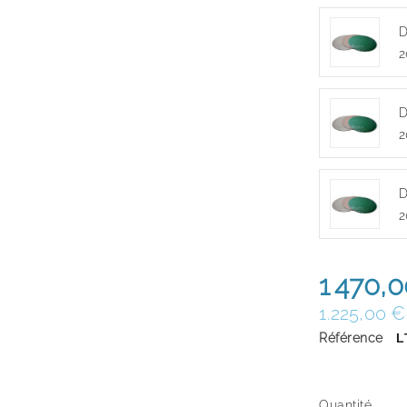
D
2
D
2
D
2
1 470,
1.225,00 
Référence
L
Quantité