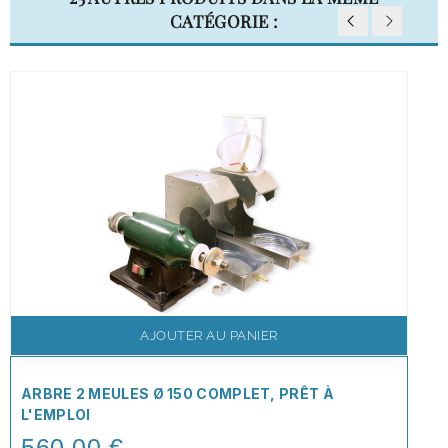
CATÉGORIE :
AJOUTER AU PANIER
ARBRE 2 MEULES Ø 150 COMPLET, PRÊT À
L'EMPLOI
560,00 €
Price