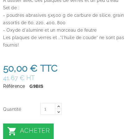
A utiliser avec des plaques de verres et un peu d'eau
Set de :
- poudres abrasives 5x500 g de carbure de silice, grain
assortis de 60, 220, 400, 800
- Oxyde d'alumine et un morceau de feutre
Les plaques de verres et ..."l'huile de coude" ne sont pas
fournis!
50,00 €
TTC
41,67 € HT
Référence
G9BIS
Quantité

ACHETER