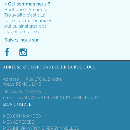
> Qui sommes nous ?
Boutique L'Atelier la
Trouvaille c'est : La
taille, les matériaux et
outils, ainsi que des
stages de tailles.
Suivez-nous sur
ADRESSE & COORDONNÉES DE LA BOUTIQUE
Adresse : 4,rue LT.Col. Broche
30210 REMOULINS
Tél :
04 66 37 07 65
email :
CONTACT@ATELIERLATROUVAILLE.COM
MON COMPTE
MES COMMANDES
MES ADRESSES
MES INFORMATIONS PERSONNELLES