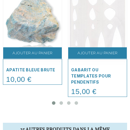
AJOUTER AU PANIER
AJOUTER AU PANIER
APATITE BLEUE BRUTE
GABARIT OU
TEMPLATES POUR
10,00 €
Price
PENDENTIFS
15,00 €
Price
25 AUTRES PRODUITS DANS LA MÊME