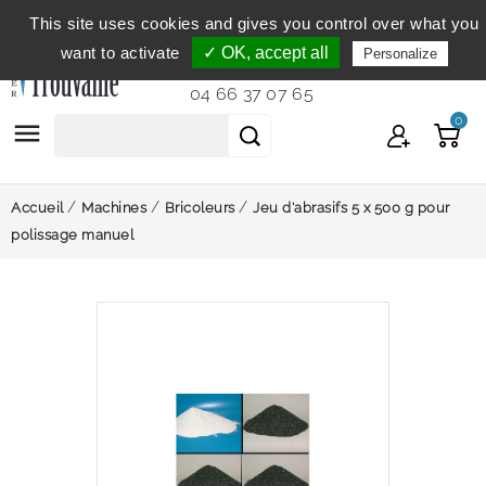
This site uses cookies and gives you control over what you
Service clientèle
du lundi au vendredi de 9h à 12h et
want to activate
✓ OK, accept all
Personalize
de 14h à 18h...
04 66 37 07 65
0

Accueil
Machines
Bricoleurs
Jeu d'abrasifs 5 x 500 g pour
polissage manuel