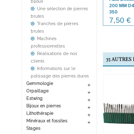
bijoux
200 MM D4
Une sélection de pierres
350
brutes
7,50 €
Price
Tranches de pierres
brutes
Machines
professionnelles
Réalisations de nos
35 AUTRES
clients
Informations sur le
polissage des pierres dures
Gemmologie

Orpaillage

Estwing

Bijoux en pierres

Lithothérapie

Minéraux et fossiles

Stages