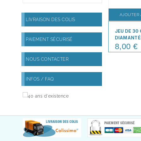
AJOUTER 
LIVRAISON DES COLIS
JEU DE 30
DIAMANTÉ
PAIEMENT SÉCURISÉ
8,00 €
Price
NOUS CONTACTER
INFOS / FAQ