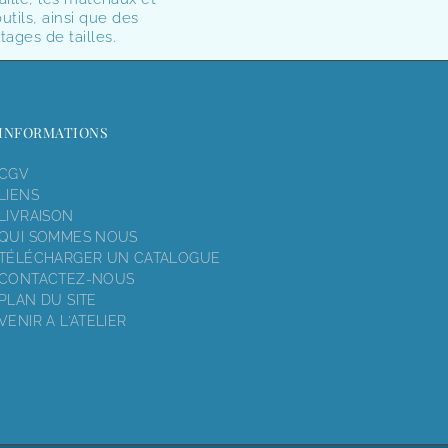
utils, ainsi que des
tages de tailles.
INFORMATIONS
CGV
LIENS
LIVRAISON
QUI SOMMES NOUS
TÉLÉCHARGER UN CATALOGUE
CONTACTEZ-NOUS
PLAN DU SITE
VENIR A L'ATELIER