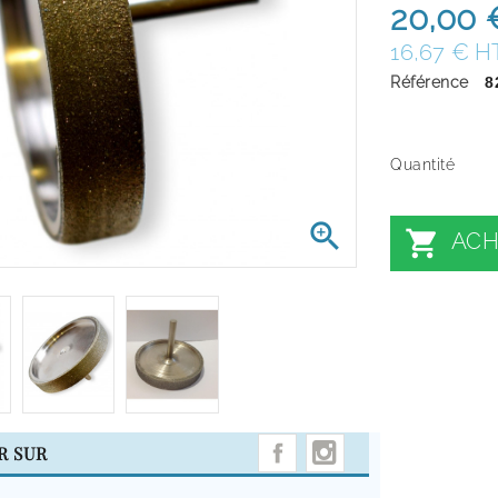
20,00 
16,67 € H
Référence
8
Quantité


ACH
INSTAGRAM
R SUR