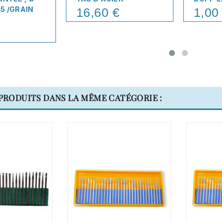
5 /GRAIN
16,60 €
1,00
Price
Price
 PRODUITS DANS LA MÊME CATÉGORIE :