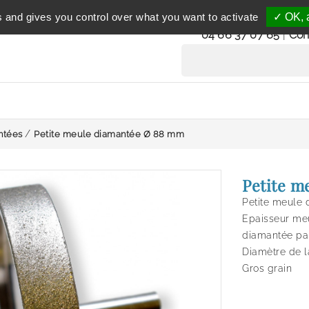
Service clientèle
s and gives you control over what you want to activate
✓ OK, a
du lundi au vendredi 
04 66 37 07 65
|
Con
ntées
Petite meule diamantée Ø 88 mm
Petite m
Petite meule
Epaisseur me
diamantée par
Diamètre de l
Gros g
rain