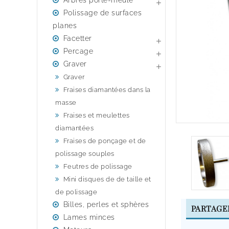
Arbres porte-meule

Polissage de surfaces
planes
Facetter

Percage

Graver

Graver
Fraises diamantées dans la
masse
Fraises et meulettes
diamantées
Fraises de ponçage et de
polissage souples
Feutres de polissage
Mini disques de de taille et
de polissage
Billes, perles et sphères
PARTAGE
Lames minces