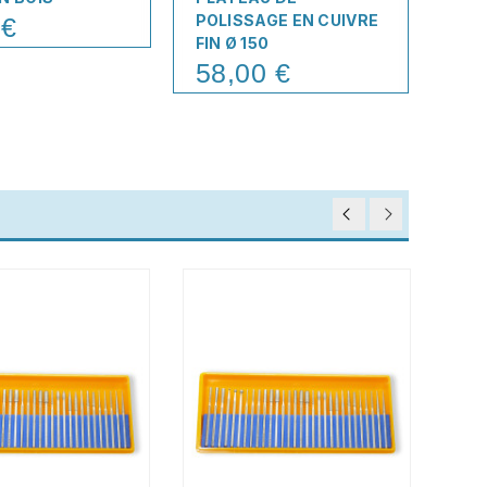
POLISSAGE EN CUIVRE
MIC
 €
FIN Ø 150
15
Pric
58,00 €
Price