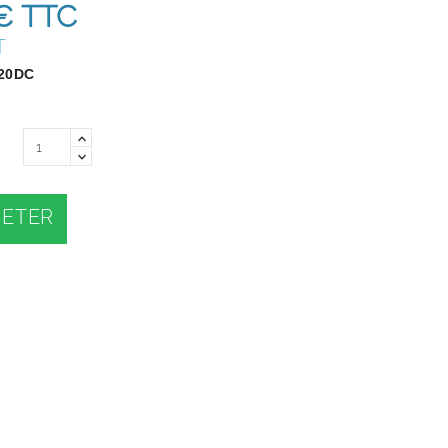
€
TTC
T
20DC
ETER