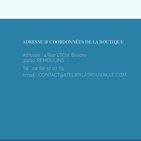
ADRESSE & COORDONNÉES DE LA BOUTIQUE
Adresse : 4,rue LT.Col. Broche
30210 REMOULINS
Tél :
04 66 37 07 65
email :
CONTACT@ATELIERLATROUVAILLE.COM