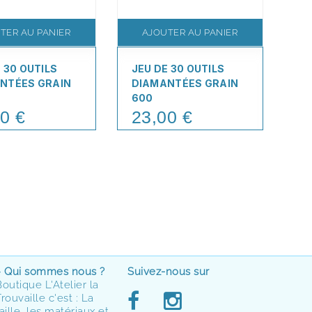
TER AU PANIER
AJOUTER AU PANIER
 30 OUTILS
JEU DE 30 OUTILS
JE
NTÉES GRAIN
DIAMANTÉES GRAIN
FR
600
D
0 €
23,00 €
3
Price
Pr
> Qui sommes nous ?
Suivez-nous sur
Boutique L'Atelier la
rouvaille c'est : La
aille, les matériaux et