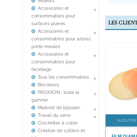
Moteurs
Accessoires et

consommables pour
LES CLIEN
surfaces planes
Accessoires et

consommables pour arbres
porte-meules
Accessoires et

consommables pour
facettage
Tous les consommables

Bricoleurs
PROXXON : toute la

gamme
Materiel de bijoutier

Travail du verre

AJOUTER
Clochettes à coller
Création de colliers et
FILM DIAM