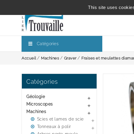
This site uses cookie
Catégories
Accueil
Machines
Graver
Fraises et meulettes diama
Catégories
Géologie

Microscopes

Machines

Scies et lames de scie

Tonneaux à polir
