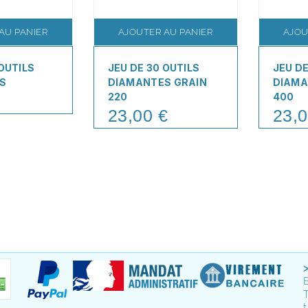
AU PANIER
AJOUTER AU PANIER
AJOU
 OUTILS
JEU DE 30 OUTILS
JEU DE
S
DIAMANTES GRAIN
DIAMA
220
400
23,00 €
23,0
Price
Price
T
t