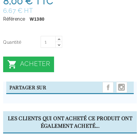
8,00 €
TTC
6,67 € HT
Référence
W1380
Quantité

ACHETER
INST
PARTAGER SUR
LES CLIENTS QUI ONT ACHETÉ CE PRODUIT ONT
ÉGALEMENT ACHETÉ...