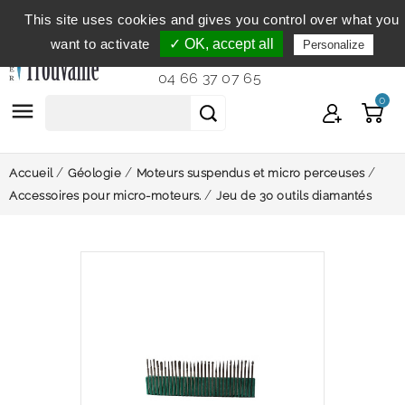
This site uses cookies and gives you control over what you
Service clientèle
du lundi au vendredi de 9h à 12h et
want to activate
✓ OK, accept all
Personalize
de 14h à 18h...
04 66 37 07 65
0

Accueil
Géologie
Moteurs suspendus et micro perceuses
Accessoires pour micro-moteurs.
Jeu de 30 outils diamantés