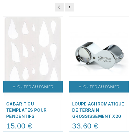
AJOUTER AU PANIER
AJOUTER AU PANIER
GABARIT OU
LOUPE ACHROMATIQUE
TEMPLATES POUR
DE TERRAIN
PENDENTIFS
GROSSISSEMENT X20
15,00 €
33,60 €
Price
Price