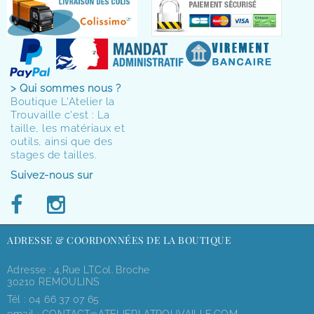
> Qui sommes nous ?
Boutique L'Atelier la
Trouvaille c'est : La
taille, les matériaux et
outils, ainsi que des
stages de tailles.
Suivez-nous sur
ADRESSE & COORDONNÉES DE LA BOUTIQUE
Adresse : 4,rue LT.Col. Broche
30210 REMOULINS
Tél :
04 66 37 07 65