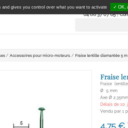
Service clientèle
s and gives you control over what you want to activate
✓ OK, a
du lundi au vendredi 
04 66 37 07 65
|
Con
ses
Accessoires pour micro-moteurs.
Fraise lentille diamantée 5 
Fraise l
Fraise lenti
Ø 5 mm
Axe Ø 2,35m
Délais de 10 j
Vendu par 1 
4,75 €