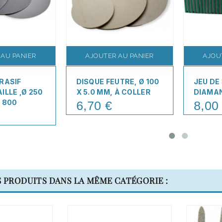
 AU PANIER
AJOUTER AU PANIER
AJOU
RASIF
DISQUE FEUTRE, Ø 100
JEU DE
ILLE ,Ø 250
X 5.0 MM, À COLLER
DIAMA
 800
6,70 €
8,00
Price
Price
S PRODUITS DANS LA MÊME CATÉGORIE :