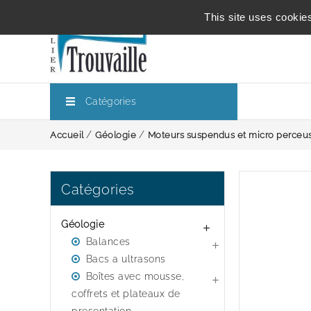
This site uses cookie
Catégories
Accueil
Géologie
Moteurs suspendus et micro perceu
Catégories
Géologie

Balances

Bacs a ultrasons
Boîtes avec mousse,

coffrets et plateaux de