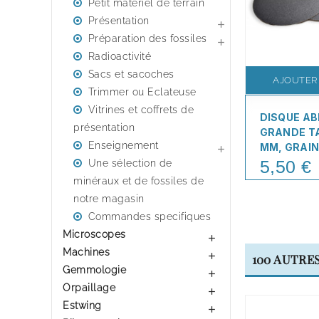
Petit matériel de terrain
Présentation

Préparation des fossiles

Radioactivité
Sacs et sacoches
AJOUTER
Trimmer ou Eclateuse
Vitrines et coffrets de
DISQUE AB
présentation
GRANDE TA
Enseignement
MM, GRAIN

5,50 €
Une sélection de
Price
minéraux et de fossiles de
notre magasin
Commandes specifiques
Microscopes

Machines

100 AUTRE
Gemmologie

Orpaillage

Estwing
