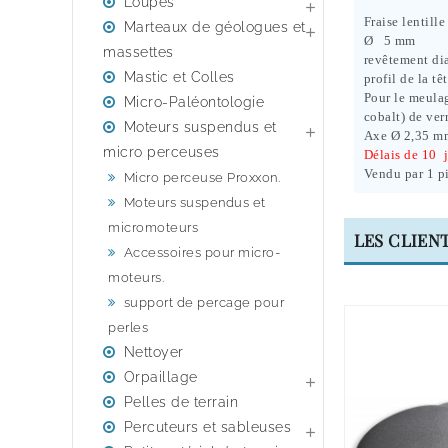
Loupes

Fraise lentil
Marteaux de géologues et

Ø 5 mm
massettes
revêtement di
Mastic et Colles
profil de la tê
Pour le meulag
Micro-Paléontologie
cobalt) de ver
Moteurs suspendus et

Axe Ø 2,35 m
micro perceuses
Délais de 10 j
Vendu par 1 p
Micro perceuse Proxxon.
Moteurs suspendus et
micromoteurs
LES CLIEN
Accessoires pour micro-
moteurs.
support de percage pour
perles
Nettoyer
Orpaillage

Pelles de terrain
Percuteurs et sableuses
