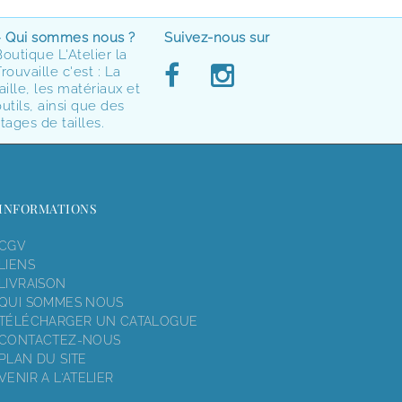
> Qui sommes nous ?
Suivez-nous sur
Boutique L'Atelier la
rouvaille c'est : La
aille, les matériaux et
utils, ainsi que des
tages de tailles.
INFORMATIONS
CGV
LIENS
LIVRAISON
QUI SOMMES NOUS
TÉLÉCHARGER UN CATALOGUE
CONTACTEZ-NOUS
PLAN DU SITE
VENIR A L'ATELIER