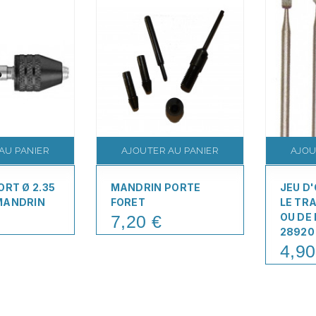
AU PANIER
AJOUTER AU PANIER
AJOU
ORT Ø 2.35
MANDRIN PORTE
JEU D
MANDRIN
FORET
LE TRA
OU DE 
7,20 €
Price
28920
4,90
Price