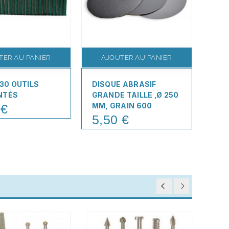
TER AU PANIER
AJOUTER AU PANIER
A
 30 OUTILS
DISQUE ABRASIF
PÂT
NTÉS
GRANDE TAILLE ,Ø 250
GRA
MM, GRAIN 600
 €
5,
Pric
5,50 €
Price