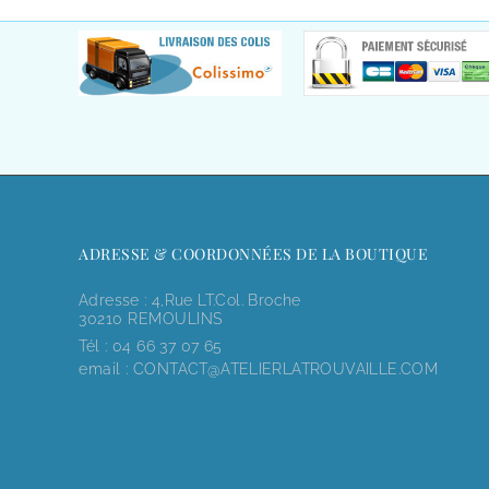
ADRESSE & COORDONNÉES DE LA BOUTIQUE
Adresse : 4,rue LT.Col. Broche
30210 REMOULINS
Tél :
04 66 37 07 65
email :
CONTACT@ATELIERLATROUVAILLE.COM