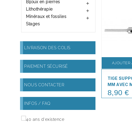
Bijoux en pierres

Lithothérapie

Minéraux et fossiles

Stages
LIVRAISON DES COLIS
AJOUTER 
PAIEMENT SÉCURISÉ
TIGE SUPP
MM AVEC 
NOUS CONTACTER
8,90 €
Price
INFOS / FAQ