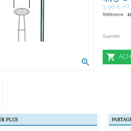
3,96 € HT
Référence
2
Quantité

ACH

IR PLUS
PARTAG