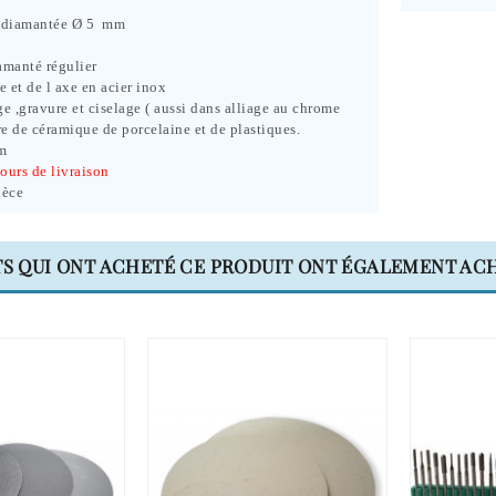
le diamantée Ø 5 mm
amanté régulier
te et de l axe en acier inox
e ,gravure et ciselage ( aussi dans alliage au chrome
re de céramique de porcelaine et de plastiques.
m
ours de livraison
ièce
TS QUI ONT ACHETÉ CE PRODUIT ONT ÉGALEMENT ACH