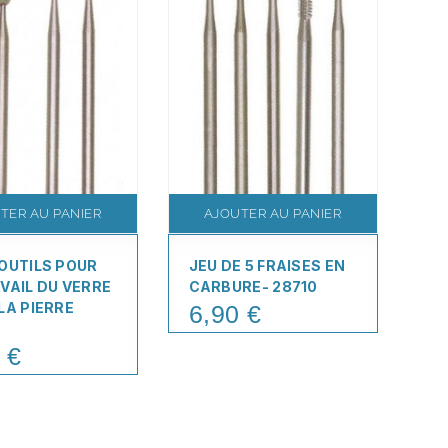
TER AU PANIER
AJOUTER AU PANIER
'OUTILS POUR
JEU DE 5 FRAISES EN
JE
VAIL DU VERRE
CARBURE- 28710
EN
LA PIERRE
6,90 €
2
Price
Pr
 €