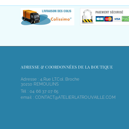
ADRESSE & COORDONNÉES DE LA BOUTIQUE
Adresse : 4,rue LT.Col. Broche
30210 REMOULINS
Tél :
04 66 37 07 65
email :
CONTACT@ATELIERLATROUVAILLE.COM