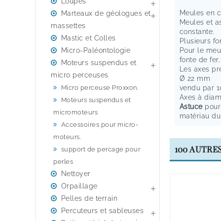
Loupes

Meules en c
Marteaux de géologues et

Meules et as
massettes
constante.
Mastic et Colles
Plusieurs fo
Micro-Paléontologie
Pour le meu
fonte de fer,
Moteurs suspendus et

Les axes pr
micro perceuses
Ø 22 mm
Micro perceuse Proxxon.
vendu par 
Axes à diam
Moteurs suspendus et
Astuce
pour 
micromoteurs
matériau du
Accessoires pour micro-
moteurs.
100 AUTRE
support de percage pour
perles
Nettoyer
Orpaillage

Pelles de terrain
Percuteurs et sableuses
