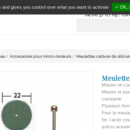
Service clientèle
s and gives you control over what you want to activate
✓ OK, a
du lundi au vendredi 
04 66 37 07 65
|
Con
ses
Accessoires pour micro-moteurs.
Meulettes carbure de silici
Meulette
Meules en car
Meules et ass
constante.
Plusieurs form
Pour le meula
fer, l'acier co
précis assure