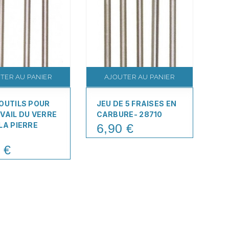
TER AU PANIER
AJOUTER AU PANIER
'OUTILS POUR
JEU DE 5 FRAISES EN
JE
VAIL DU VERRE
CARBURE- 28710
EN
LA PIERRE
6,90 €
2
Price
Pr
 €