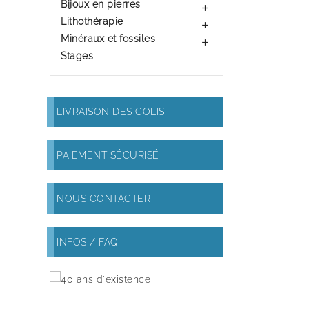
Bijoux en pierres

Lithothérapie

Minéraux et fossiles

Stages
LIVRAISON DES COLIS
PAIEMENT SÉCURISÉ
NOUS CONTACTER
INFOS / FAQ