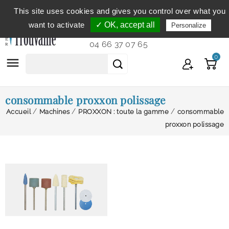
This site uses cookies and gives you control over what you
Service clientèle
du lundi au vendredi de 9h à 12h et
want to activate
✓ OK, accept all
Personalize
de 14h à 18h...
04 66 37 07 65
0

consommable proxxon polissage
Accueil
Machines
PROXXON : toute la gamme
consommable
proxxon polissage