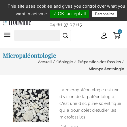
This site uses cookies and gives you control over what you
Service clientèle
du lundi au vendredi de 9h à 12h et
want to activate
✓ OK, accept all
Personalize
de 14h à 18h...
04 66 37 07 65
0

Micropaléontologie
Accueil
Géologie
Préparation des fossiles
Micropaléontologie
La micropaléontologie est une
division de la paléontologie,
c'est une discipline scientifique
qui a pour objet d’étudier les
microfossiles
Détails >>