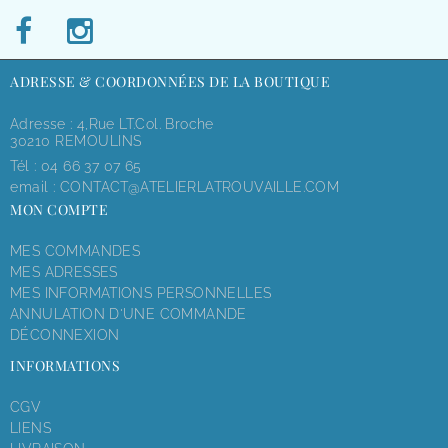
ADRESSE & COORDONNÉES DE LA BOUTIQUE
Adresse : 4,rue LT.Col. Broche
30210 REMOULINS
Tél :
04 66 37 07 65
email :
CONTACT@ATELIERLATROUVAILLE.COM
MON COMPTE
MES COMMANDES
MES ADRESSES
MES INFORMATIONS PERSONNELLES
ANNULATION D'UNE COMMANDE
DÉCONNEXION
INFORMATIONS
CGV
LIENS