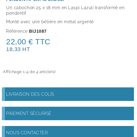
Un cabochon 25 x 18 mm en Laspi Lazuli transformé en
pendentif
Monté avec une bélière en métal argenté
Référence
BIJ1087
22,00 € TTC
18,33 HT
Affichage 1-4 de 4 article(s)
LIVRAISON DES COLIS
PAIEMENT SÉCURISÉ
NOUS CONTACTER