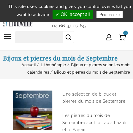
This site uses cookies and gives you control over what you
Service clientèle
du lundi au vendredi de 9h à 12h et
want to activate
✓ OK, accept all
Personalize
de 14h à 18h...
04 66 37 07 65
0

Bijoux et pierres du mois de Septembre
Accueil
Lithothérapie
Bijoux et pierres selon les mois
calendaires
Bijoux et pierres du mois de Septembre
Une sélection de bijoux et
pierres du mois de Septembre
Les pierres du mois de
Septembre sont le Lapis Lazuli
et le Saphir