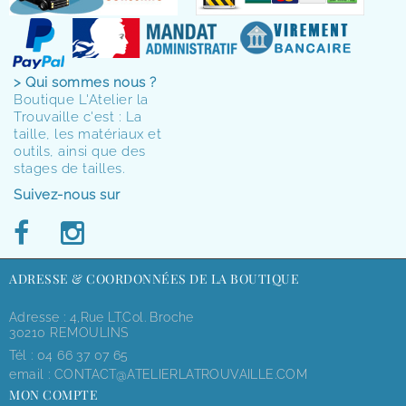
> Qui sommes nous ?
Boutique L'Atelier la
Trouvaille c'est : La
taille, les matériaux et
outils, ainsi que des
stages de tailles.
Suivez-nous sur
ADRESSE & COORDONNÉES DE LA BOUTIQUE
Adresse : 4,rue LT.Col. Broche
30210 REMOULINS
Tél :
04 66 37 07 65
email :
CONTACT@ATELIERLATROUVAILLE.COM
MON COMPTE