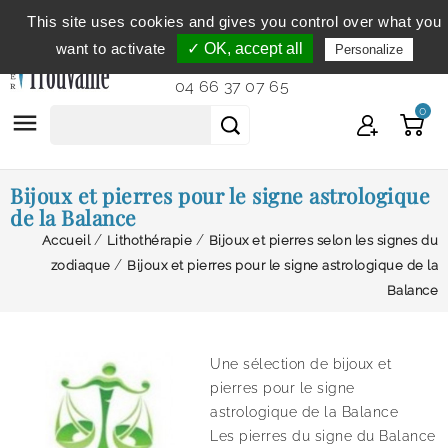
This site uses cookies and gives you control over what you
Service clientèle
du lundi au vendredi de 9h à 12h et
want to activate
✓ OK, accept all
Personalize
de 14h à 18h...
04 66 37 07 65
0

Bijoux et pierres pour le signe astrologique
de la Balance
Accueil
Lithothérapie
Bijoux et pierres selon les signes du
zodiaque
Bijoux et pierres pour le signe astrologique de la
Balance
Une sélection de bijoux et
pierres pour le signe
astrologique de la Balance
Les pierres du signe du Balance