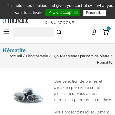
This site uses cookies and gives you control over what you
Service clientèle
du lundi au vendredi de 9h à 12h et
want to activate
✓ OK, accept all
Personalize
de 14h à 18h...
04 66 37 07 65
0

Hématite
Accueil
Lithothérapie
Bijoux et pierres par nom de pierre
Hématite
Une sélection de pierres et
bijoux en pierres selon les
pierres pour vous aider a
retrouve la pierre de votre choix
Nous présentons ici seulement