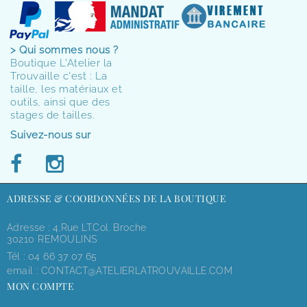
> Qui sommes nous ?
Boutique L'Atelier la
Trouvaille c'est : La
taille, les matériaux et
outils, ainsi que des
stages de tailles.
Suivez-nous sur
ADRESSE & COORDONNÉES DE LA BOUTIQUE
Adresse : 4,rue LT.Col. Broche
30210 REMOULINS
Tél :
04 66 37 07 65
email :
CONTACT@ATELIERLATROUVAILLE.COM
MON COMPTE