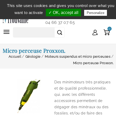
This site uses cookies and gives you control over what you
Service clientèle
du lundi au vendredi de 9h à 12h et
want to activate
✓ OK, accept all
Personalize
de 14h à 18h...
04 66 37 07 65
0

Micro perceuse Proxxon.
Accueil
Géologie
Moteurs suspendus et micro perceuses
Micro perceuse Proxxon.
Des minimoteurs très pratiques
et de qualité professionnelle,
qui, avec les différents
accessoires permettent de
dégager des minéraux ou des
fossiles, et/ou de faire des