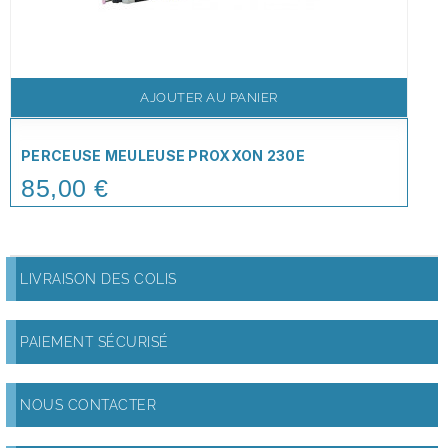
AJOUTER AU PANIER
PERCEUSE MEULEUSE PROXXON 230E
85,00 €
Price
LIVRAISON DES COLIS
PAIEMENT SÉCURISÉ
NOUS CONTACTER