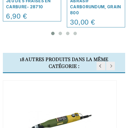
JEU DE 5 FRAISES EN
ABRASIF
CARBURE- 28710
CARBORUNDUM, GRAIN
800
6,90 €
Price
30,00 €
Price
18 AUTRES PRODUITS DANS LA MÊME
CATÉGORIE :