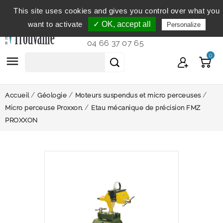
This site uses cookies and gives you control over what you
Service clientèle
du lundi au vendredi de 9h à 12h et
want to activate
✓ OK, accept all
Personalize
de 14h à 18h...
04 66 37 07 65
0

Accueil
Géologie
Moteurs suspendus et micro perceuses
Micro perceuse Proxxon.
Etau mécanique de précision FMZ
PROXXON