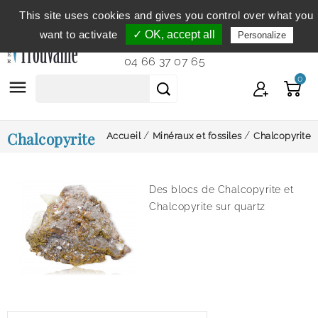
This site uses cookies and gives you control over what you
Service clientèle
du lundi au vendredi de 9h à 12h et
want to activate
✓ OK, accept all
Personalize
de 14h à 18h...
04 66 37 07 65
0

Chalcopyrite
Accueil
Minéraux et fossiles
Chalcopyrite
Des blocs de Chalcopyrite et
Chalcopyrite sur quartz