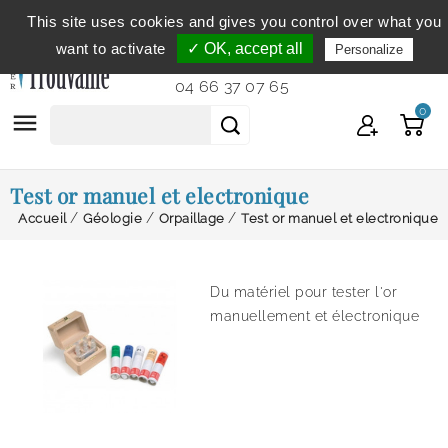
This site uses cookies and gives you control over what you
Service clientèle
du lundi au vendredi de 9h à 12h et
want to activate
✓ OK, accept all
Personalize
de 14h à 18h...
04 66 37 07 65
0

Test or manuel et electronique
Accueil
Géologie
Orpaillage
Test or manuel et electronique
Du matériel pour tester l'or
manuellement et électronique