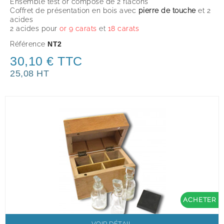
Ensemble test or composé de 2 flacons
Coffret de présentation en bois avec
pierre de touche
et 2
acides
2 acides pour
or 9 carats
et
18 carats
Référence
NT2
30,10 € TTC
25,08 HT
ACHETER
VOIR DÉTAIL