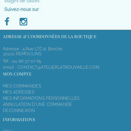
stages de tailles.
Suivez-nous sur
ADRESSE & COORDONNÉES DE LA BOUTIQUE
Adresse : 4,rue LT.Col. Broche
30210 REMOULINS
Tél :
04 66 37 07 65
email :
CONTACT@ATELIERLATROUVAILLE.COM
MON COMPTE
MES COMMANDES
MES ADRESSES
MES INFORMATIONS PERSONNELLES
ANNULATION D'UNE COMMANDE
DÉCONNEXION
INFORMATIONS