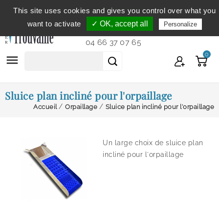
This site uses cookies and gives you control over what you
Service clientèle
du lundi au vendredi de 9h à 12h et
want to activate
✓ OK, accept all
Personalize
de 14h à 18h...
04 66 37 07 65
0

Sluice plan incliné pour l'orpaillage
Accueil
Orpaillage
Sluice plan incliné pour l'orpaillage
Un large choix de s
luice plan
incliné pour l'orpaillage