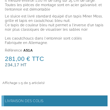
Il mesure environ 1,00 m de long sur 25 cm de large.
Toutes les pièces de montage sont en acier galvanisé, et
l’entonnoir est démontable
Le sluice est livré standard équipé d’un tapis Miner Moss,
grille et tapis en caoutchouc bleu nuit.
Ce tapis de couleur bleu nuit permet a l’inverse d’un tapis
noir plus classiques de visualiser les sables noir
Les caoutchoucs dans l'entonnoir sont collés
Fabriquée en Allemagne.
Référence
A51A
281,00 € TTC
234,17 HT
Affichage 1-5 de 5 article(s)
LIVRAISON DES COLIS