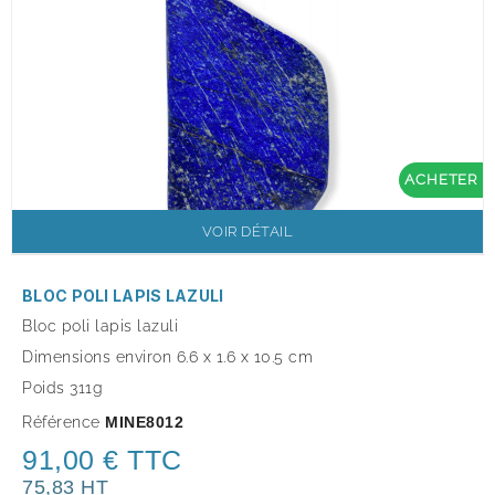
ACHETER
VOIR DÉTAIL
BLOC POLI LAPIS LAZULI
Bloc poli lapis lazuli
Dimensions environ 6.6
x 1.6 x 10.5 cm
Poids 311g
Référence
MINE8012
91,00 € TTC
75,83 HT