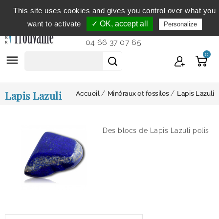
This site uses cookies and gives you control over what you
Service clientèle
du lundi au vendredi de 9h à 12h et
want to activate
✓ OK, accept all
Personalize
de 14h à 18h...
04 66 37 07 65
0

Lapis Lazuli
Accueil
Minéraux et fossiles
Lapis Lazuli
Des blocs de Lapis Lazuli polis