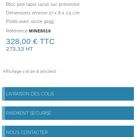
Bloc poli lapis lazuli sur présentoir
Dimensions environ 17
x 8 x 2.5 cm
Poids avec socle 929g
Référence
MINE8016
328,00 € TTC
273,33 HT
Affichage 1-8 de 8 article(s)
LIVRAISON DES COLIS
PAIEMENT SÉCURISÉ
NOUS CONTACTER