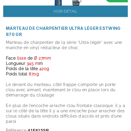
VOIR DÉTAIL
MARTEAU DE CHARPENTIER ULTRA LÉGER ESTWING
870 GR
Marteau de charpentier de la série "Ultra légér" avec une
manche en vinyl réducteur de choc
Face
lisse
de
Ø 27mm
Longueur
345 m
m
Poids de la tête
420g
Poids total
870g
Le devant du marteau, côté frappe comporte un porte
clou avec aimant, maintenant le clou en place lors du
démarrage du cloutage
En plus de l’encoche arrache clou frontale classique, il y a
sur le côté de la tête il y a une encoche pour arracher des
clous situés dans endroits difficiles d’accès et près d’une
paroi
Référence
41E615SR