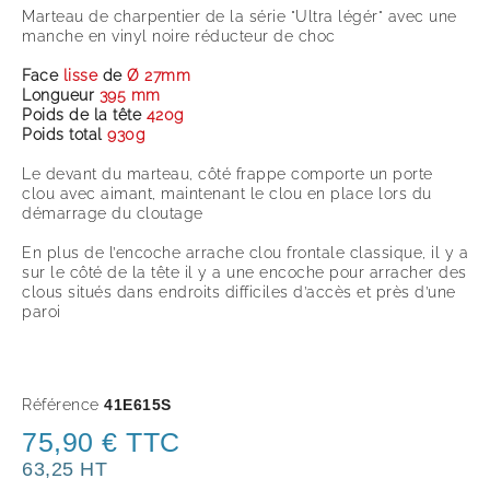
Marteau de charpentier de la série "Ultra légér" avec une
manche en vinyl noire réducteur de choc
Face
lisse
de
Ø 27mm
Longueur
395 mm
Poids de la tête
420g
Poids total
93
0g
Le devant du marteau, côté frappe comporte un porte
clou avec aimant, maintenant le clou en place lors du
démarrage du cloutage
En plus de l’encoche arrache clou frontale classique, il y a
sur le côté de la tête il y a une encoche pour arracher des
clous situés dans endroits difficiles d’accès et près d’une
paroi
Estwing a suspendu la production de ce produit pour
l'instant
Référence
41E615S
75,90 € TTC
63,25 HT