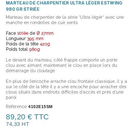
MARTEAU DE CHARPENTIER ULTRA LÉGER ESTWING
980 GR STRIÉE
Marteau de charpentier de la série "Ultra légér" avec une
manche en rondelles de cuir sertis
Face
striée
de
Ø 27mm
Longueur
395 mm
Poids de la tête
420g
Poids total
980g
Le devant du marteau, côté frappe comporte un porte
clou avec aimant, maintenant le clou en place lors du
démarrage du cloutage
En plus de l’encoche arrache clou frontale classique, il y a
sur le côté de la tête il y a une encoche pour arracher des
clous situés dans endroits difficiles d’accès et près d’une
paroi
Référence
4102E15SM
89,20 € TTC
74,33 HT