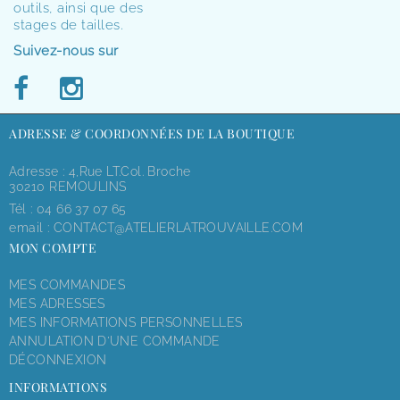
outils, ainsi que des
stages de tailles.
Suivez-nous sur
ADRESSE & COORDONNÉES DE LA BOUTIQUE
Adresse : 4,rue LT.Col. Broche
30210 REMOULINS
Tél :
04 66 37 07 65
email :
CONTACT@ATELIERLATROUVAILLE.COM
MON COMPTE
MES COMMANDES
MES ADRESSES
MES INFORMATIONS PERSONNELLES
ANNULATION D'UNE COMMANDE
DÉCONNEXION
INFORMATIONS