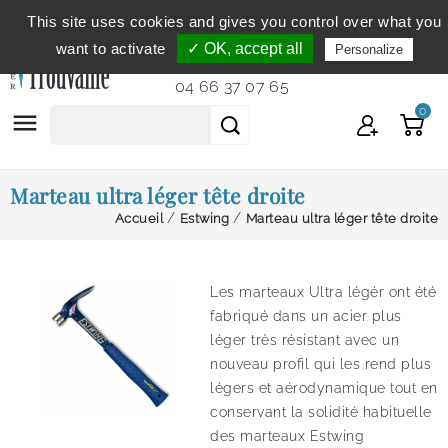
This site uses cookies and gives you control over what you
Service clientèle
du lundi au vendredi de 9h à 12h et
want to activate
✓ OK, accept all
Personalize
de 14h à 18h...
04 66 37 07 65
0

Marteau ultra léger tête droite
Accueil
Estwing
Marteau ultra léger tête droite
Les marteaux Ultra légér ont été
fabriqué dans un acier plus
léger très résistant avec un
nouveau profil qui les rend plus
légers et aérodynamique tout en
conservant la solidité habituelle
des marteaux Estwing