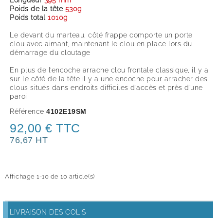
Longueur
395 mm
Poids de la tête
530g
Poids total
1010g
Le devant du marteau, côté frappe comporte un porte
clou avec aimant, maintenant le clou en place lors du
démarrage du cloutage
En plus de l’encoche arrache clou frontale classique, il y a
sur le côté de la tête il y a une encoche pour arracher des
clous situés dans endroits difficiles d’accès et près d’une
paroi
Référence
4102E19SM
92,00 € TTC
76,67 HT
Affichage 1-10 de 10 article(s)
LIVRAISON DES COLIS