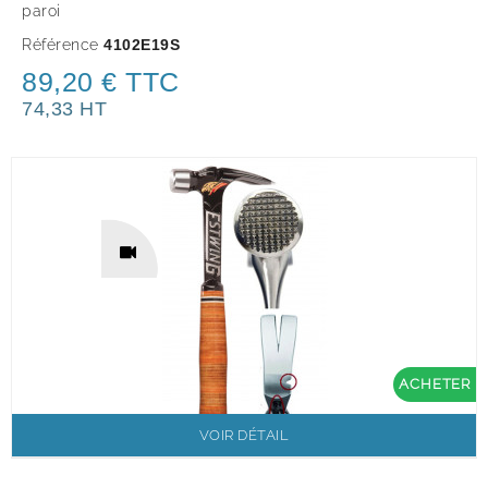
paroi
Référence
4102E19S
89,20 € TTC
74,33 HT
ACHETER
VOIR DÉTAIL