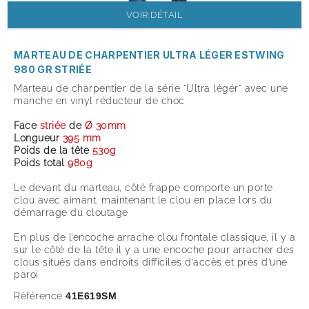
VOIR DÉTAIL
MARTEAU DE CHARPENTIER ULTRA LÉGER ESTWING
980 GR STRIÉE
Marteau de charpentier de la série "Ultra légér" avec une
manche en vinyl réducteur de choc
Face
striée
de
Ø 30mm
Longueur
395 mm
Poids de la tête
530g
Poids total
980g
Le devant du marteau, côté frappe comporte un porte
clou avec aimant, maintenant le clou en place lors du
démarrage du cloutage
En plus de l’encoche arrache clou frontale classique, il y a
sur le côté de la tête il y a une encoche pour arracher des
clous situés dans endroits difficiles d’accès et près d’une
paroi
Référence
41E619SM