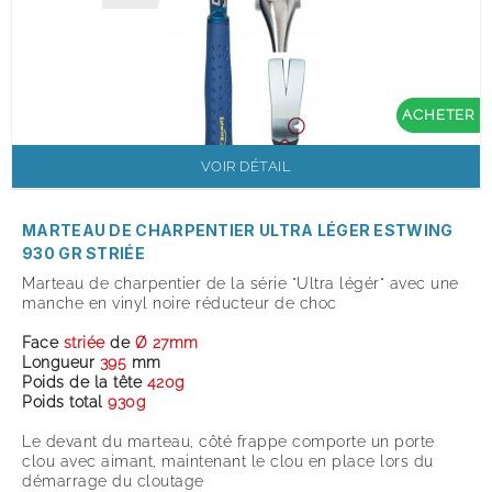
ACHETER
VOIR DÉTAIL
MARTEAU DE CHARPENTIER ULTRA LÉGER ESTWING
930 GR STRIÉE
Marteau de charpentier de la série "Ultra légér" avec une
manche en vinyl noire réducteur de choc
Face
striée
de
Ø 27mm
Longueur
395
mm
Poids de la tête
42
0g
Poids total
93
0g
Le devant du marteau, côté frappe comporte un porte
clou avec aimant, maintenant le clou en place lors du
démarrage du cloutage