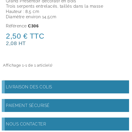
Grand Présentoir décoratif en bois
Trois serpents entrelacés, taillés dans la masse
Hauteur : 8,5 cm
Diamètre environ 14,5cm
Référence
C306
2,50 € TTC
2,08 HT
Affichage 1-1 de 1 article(s)
LIVRAISON DES COLIS
PAIEMENT SÉCURISÉ
NOUS CONTACTER