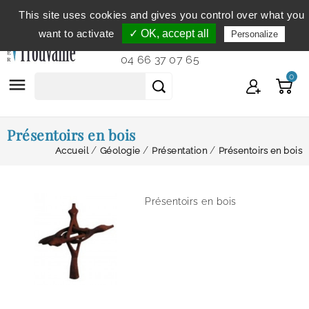
This site uses cookies and gives you control over what you
Service clientèle
du lundi au vendredi de 9h à 12h et
want to activate
✓ OK, accept all
Personalize
de 14h à 18h...
04 66 37 07 65
0

Présentoirs en bois
Accueil
Géologie
Présentation
Présentoirs en bois
Présentoirs en bois