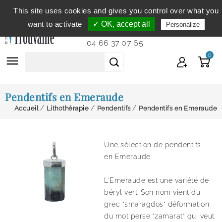
This site uses cookies and gives you control over what you
Service clientèle
du lundi au vendredi de 9h à 12h et
want to activate
✓ OK, accept all
Personalize
de 14h à 18h...
04 66 37 07 65
0

Pendentifs en Emeraude
Accueil
Lithothérapie
Pendentifs
Pendentifs en Emeraude
Une sélection de pendentifs
en Emeraude
L'Emeraude
est
une
variété
de
béryl
vert.
Son
nom
vient
du
grec
"smaragdos" déformation
du mot perse "zamarat" qui veut