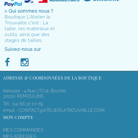
> Qui sommes nous ?
Boutique L'Atelier la
Trouvaille c'est : La
taille, les matériaux et
outils, ainsi que des
stages de tailles.
Suivez-nous sur
ADRESSE & COORDONNÉES DE LA BOUTIQUE
Adresse : 4,rue LT.Col. Broche
30210 REMOULINS
Tél :
04 66 37 07 65
email :
CONTACT@ATELIERLATROUVAILLE.COM
MON COMPTE
MES COMMANDES
MES ADRESSES