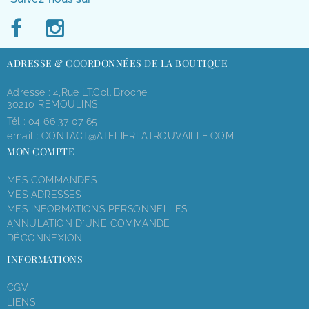
ADRESSE & COORDONNÉES DE LA BOUTIQUE
Adresse : 4,rue LT.Col. Broche
30210 REMOULINS
Tél :
04 66 37 07 65
email :
CONTACT@ATELIERLATROUVAILLE.COM
MON COMPTE
MES COMMANDES
MES ADRESSES
MES INFORMATIONS PERSONNELLES
ANNULATION D'UNE COMMANDE
DÉCONNEXION
INFORMATIONS
CGV
LIENS