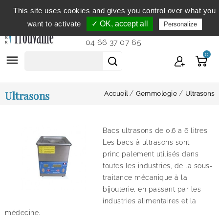
This site uses cookies and gives you control over what you
Service clientèle
du lundi au vendredi de 9h à 12h et
want to activate
✓ OK, accept all
Personalize
de 14h à 18h...
04 66 37 07 65
0

Ultrasons
Accueil
Gemmologie
Ultrasons
Bacs ultrasons de 0.6 a 6 litres
Les bacs à ultrasons sont
principalement utilisés dans
toutes les industries, de la sous-
traitance mécanique à la
bijouterie, en passant par les
industries alimentaires et la
médecine.