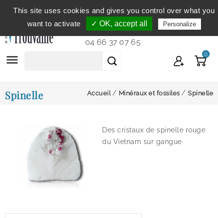
This site uses cookies and gives you control over what you
Service clientèle
du lundi au vendredi de 9h à 12h et
want to activate
✓ OK, accept all
Personalize
de 14h à 18h...
04 66 37 07 65
0

Spinelle
Accueil
Minéraux et fossiles
Spinelle
Des cristaux de spinelle rouge
du Vietnam sur gangue