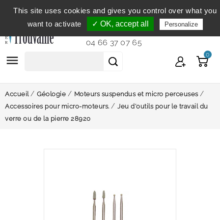
This site uses cookies and gives you control over what you
Service clientèle
du lundi au vendredi de 9h à 12h et
want to activate
✓ OK, accept all
Personalize
de 14h à 18h...
04 66 37 07 65
0

Accueil
Géologie
Moteurs suspendus et micro perceuses
Accessoires pour micro-moteurs.
Jeu d'outils pour le travail du
verre ou de la pierre 28920