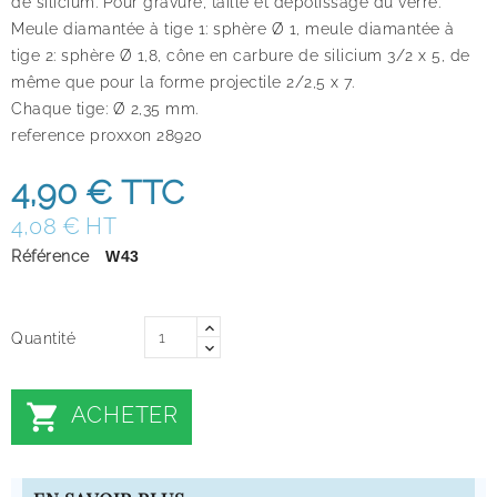
de silicium. Pour gravure, taille et dépolissage du verre.
Meule diamantée à tige 1: sphère Ø 1, meule diamantée à
tige 2: sphère Ø 1,8, cône en carbure de silicium 3/2 x 5, de
même que pour la forme projectile 2/2,5 x 7.
Chaque tige: Ø 2,35 mm.
reference proxxon 28920
4,90 €
TTC
4,08 € HT
Référence
W43
Quantité

ACHETER