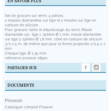
EN SAVOIR PLUS
Set de gravure sur verre, 4 pièces.
2 meules diamantées sur tige et 2 meules sur tige en
carbure de silicium.
Pour gravure, taille et dépolissage du verre. Meule
diamantée sur tige 1: sphère Ø 1 mm, meule diamantée
sur tige 2: sphère Ø 1,8 mm, cône en carbure de silicium
3/2 x 5 m, de même que pour la forme projectile 2/2,5 x 7.
mm
Chaque tige: Ø 2,35 mm.
reference proxxon 28920
INST
PARTAGER SUR
DOCUMENTS
Proxxon
Catalogue complet Proxxon