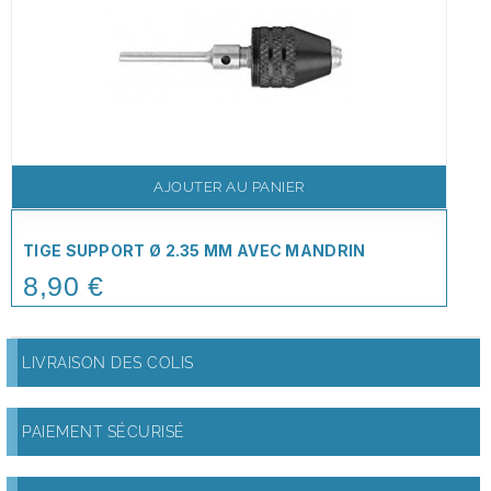
AJOUTER AU PANIER
TIGE SUPPORT Ø 2.35 MM AVEC MANDRIN
8,90 €
Price
LIVRAISON DES COLIS
PAIEMENT SÉCURISÉ