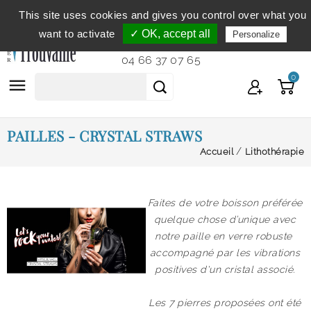
This site uses cookies and gives you control over what you
Service clientèle
du lundi au vendredi de 9h à 12h et
want to activate
✓ OK, accept all
Personalize
de 14h à 18h...
04 66 37 07 65
0

PAILLES - CRYSTAL STRAWS
Accueil
Lithothérapie
Faites de votre boisson préférée
quelque chose d’unique avec
notre
paille en verre
robuste
accompagné par les vibrations
positives d'un cristal associé.
Les 7 pierres proposées ont été