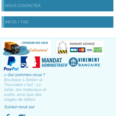
NOUS CONTACTER
INFOS / FAQ
> Qui sommes nous ?
Boutique L'Atelier la
Trouvaille c'est : La
taille, les matériaux et
outils, ainsi que des
stages de tailles.
Suivez-nous sur