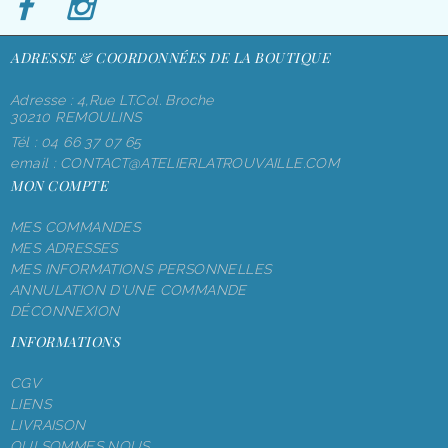
ADRESSE & COORDONNÉES DE LA BOUTIQUE
Adresse : 4,rue LT.Col. Broche
30210 REMOULINS
Tél :
04 66 37 07 65
email :
CONTACT@ATELIERLATROUVAILLE.COM
MON COMPTE
MES COMMANDES
MES ADRESSES
MES INFORMATIONS PERSONNELLES
ANNULATION D'UNE COMMANDE
DÉCONNEXION
INFORMATIONS
CGV
LIENS
LIVRAISON
QUI SOMMES NOUS