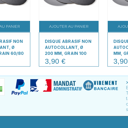
AU PANIER
AJOUTER AU PANIER
AJOU
RASIF NON
DISQUE ABRASIF NON
DISQU
ANT, Ø
AUTOCOLLANT, Ø
AUTOC
RAIN 60/80
200 MM, GRAIN 100
MM, G
3,90 €
3,90
Price
Price
T
t
o
s