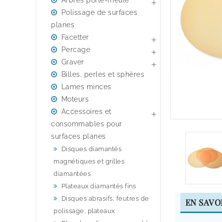
Arbres porte-meule

Polissage de surfaces
planes
Facetter

Percage

Graver

Billes, perles et sphères
Lames minces
Moteurs
Accessoires et

consommables pour
surfaces planes
Disques diamantés
magnétiques et grilles
diamantées
Plateaux diamantés fins
Disques abrasifs, feutres de
EN SAVO
polissage, plateaux