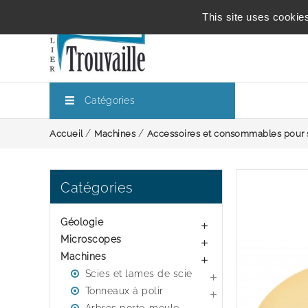
This site uses cookie
Catégories
Accueil
Machines
Accessoires et consommables pour 
Catégories
Géologie

Microscopes

Machines

Scies et lames de scie

Tonneaux à polir
