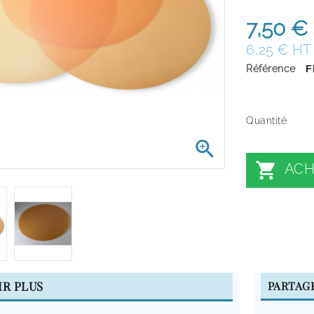
7,50 €
6,25 € HT
Référence
F
Quantité


ACH
IR PLUS
PARTAG