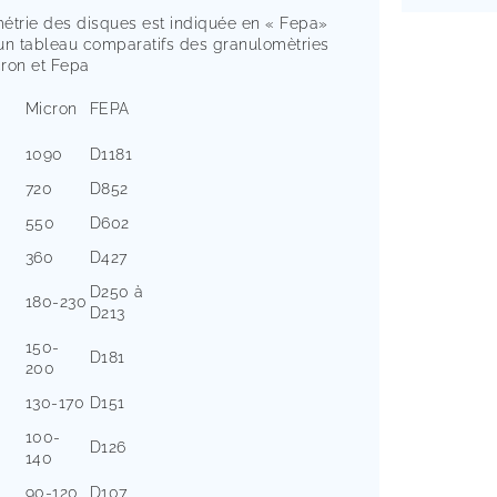
étrie des disques est indiquée en « Fepa»
un tableau comparatifs des granulomètries
ron et Fepa
Micron
FEPA
1090
D1181
720
D852
550
D602
360
D427
D250 à
180-230
D213
150-
D181
200
130-170
D151
100-
D126
140
90-120
D107