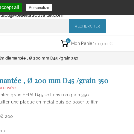
Se Connecter
ccept all
Personalize
de 9h à 12h et de 14h à 18h
Mon Compte
tact@atelierlatrouvaille.com
RECHERCHER
0
Mon Panier
> 0,00 €
ilm diamantée , Ø 200 mm D45 /grain 350
mantée , Ø 200 mm D45 /grain 350
prouvées
ntée grain FEPA D45 soit environ grain 350
ouiller une plaque en métal puis de poser le film
e Ø 200
èce