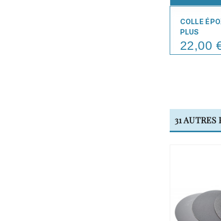
COLLE ÉPO
PLUS
22,00 
Price
31 AUTRES