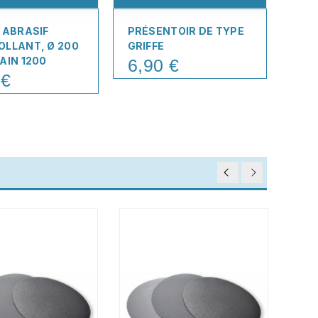
 ABRASIF
PRÉSENTOIR DE TYPE
TAB
LLANT, Ø 200
GRIFFE
POL
AIN 1200
6,90 €
24
Price
Pric
 €