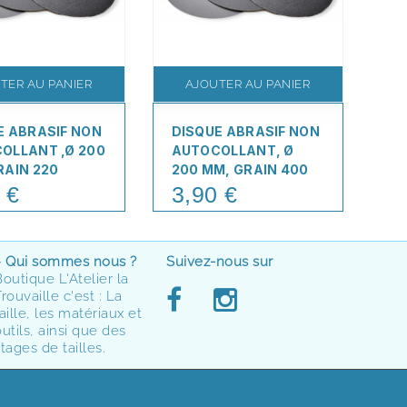
TER AU PANIER
AJOUTER AU PANIER
E ABRASIF NON
DISQUE ABRASIF NON
DI
OLLANT ,Ø 200
AUTOCOLLANT, Ø
AU
RAIN 220
200 MM, GRAIN 400
20
 €
3,90 €
3
Price
Pr
> Qui sommes nous ?
Suivez-nous sur
Boutique L'Atelier la
rouvaille c'est : La
aille, les matériaux et
utils, ainsi que des
tages de tailles.