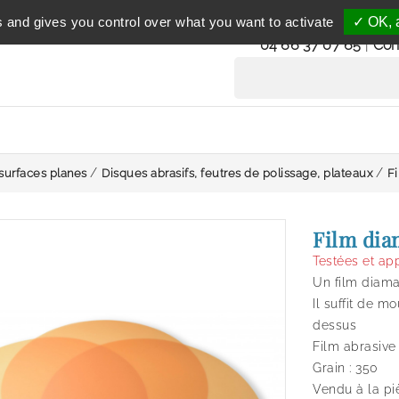
Service clientèle
s and gives you control over what you want to activate
✓ OK, a
du lundi au vendredi 
04 66 37 07 65
|
Con
surfaces planes
Disques abrasifs, feutres de polissage, plateaux
F
Film dia
Testées et ap
Un film diama
Il suffit de m
dessus
Film abrasiv
Grain : 350
Vendu à la pi