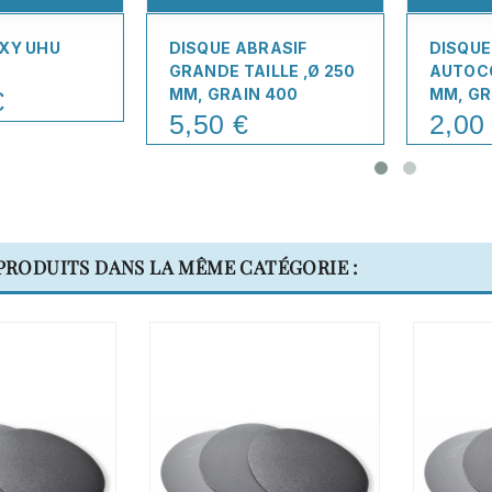
XY UHU
DISQUE ABRASIF
DISQUE
GRANDE TAILLE ,Ø 250
AUTOCO
MM, GRAIN 400
MM, GR
€
5,50 €
2,00
Price
Price
 PRODUITS DANS LA MÊME CATÉGORIE :