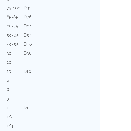
75-100
D91
65-85
D76
60-75
D64
50-65
D54
40-55
D46
30
D36
20
15
D10
9
6
3
1
D1
1/2
1/4