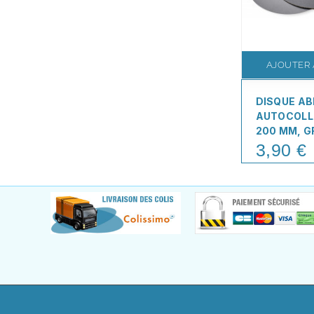
AJOUTER 
DISQUE AB
AUTOCOLL
200 MM, G
3,90 €
Price