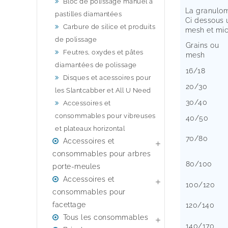
Bloc de polissage manuel à
La granulom
pastilles diamantées
Ci dessous 
Carbure de silice et produits
mesh et mic
de polissage
Grains ou
Feutres, oxydes et pâtes
mesh
diamantées de polissage
16/18
Disques et acessoires pour
20/30
les Slantcabber et All U Need
30/40
Accessoires et
consommables pour vibreuses
40/50
et plateaux horizontal
70/80
Accessoires et

consommables pour arbres
80/100
porte-meules
Accessoires et

100/120
consommables pour
facettage
120/140
Tous les consommables

140/170