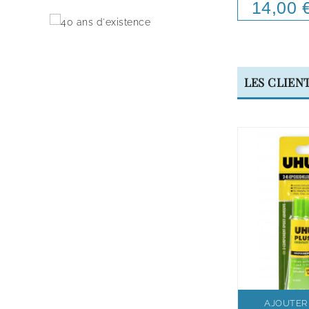
14,00 
Price
LES CLIEN
AJOUTER