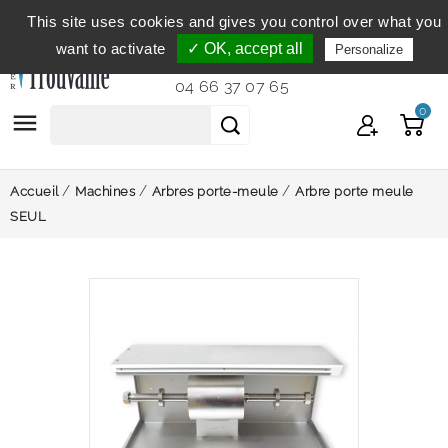
This site uses cookies and gives you control over what you
Service clientèle
du lundi au vendredi de 9h à 12h et
want to activate
✓ OK, accept all
Personalize
de 14h à 18h...
04 66 37 07 65
0

Accueil
Machines
Arbres porte-meule
Arbre porte meule
SEUL