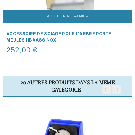
AJOUTER AU PANIER
ACCESSOIRE DE SCIAGE POUR L'ARBRE PORTE
MEULES HBAA86INOX
252,00 €
Price
20 AUTRES PRODUITS DANS LA MÊME
CATÉGORIE :