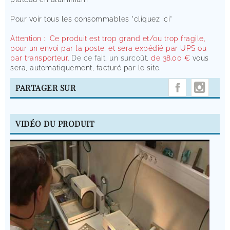
Pour voir tous les consommables
"cliquez ici"
Attention : Ce produit est trop grand et/ou trop fragile,
pour un envoi par la poste, et sera expédié par UPS ou
par transporteur.
De ce fait, un surcoût,
de 38.00 €
vous
sera, automatiquement, facturé par le site.
INST
PARTAGER SUR
VIDÉO DU PRODUIT