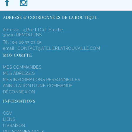
ADRESSE & COORDONNÉES DE LA BOUTIQUE
Adresse : 4,rue LT.Col. Broche
30210 REMOULINS
Tél :
04 66 37 07 65
email :
CONTACT@ATELIERLATROUVAILLE.COM
MON COMPTE
MES COMMANDES
MES ADRESSES
MES INFORMATIONS PERSONNELLES
ANNULATION D'UNE COMMANDE
DÉCONNEXION
INFORMATIONS
CGV
LIENS
LIVRAISON
QUI SOMMES NOUS