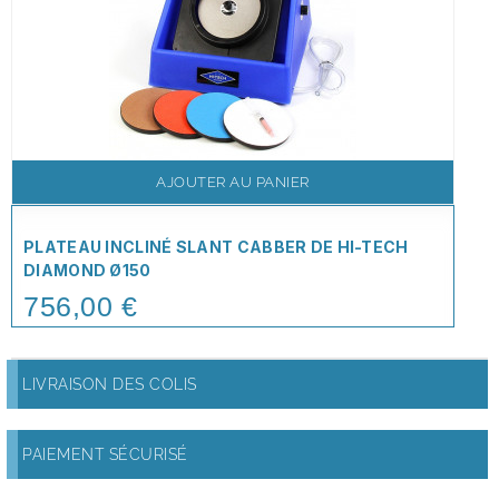
AJOUTER AU PANIER
PLATEAU INCLINÉ SLANT CABBER DE HI-TECH
DIAMOND Ø150
756,00 €
Price
LIVRAISON DES COLIS
PAIEMENT SÉCURISÉ