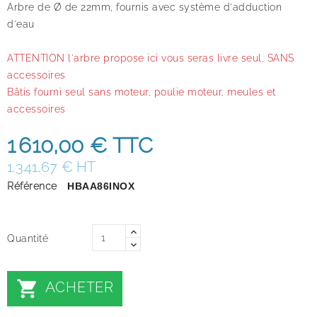
Arbre de Ø de 22mm, fournis avec système d'adduction
d'eau
ATTENTION l'arbre propose ici vous seras livre seul, SANS
accessoires
Bâtis fourni seul sans moteur, poulie moteur, meules et
accessoires
1 610,00 €
TTC
1.341,67 € HT
Référence
HBAA86INOX
Quantité

ACHETER