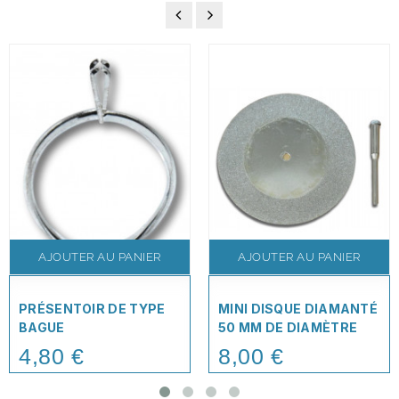
AJOUTER AU PANIER
AJOUTER AU PANIER
PRÉSENTOIR DE TYPE
MINI DISQUE DIAMANTÉ
BAGUE
50 MM DE DIAMÈTRE
4,80 €
8,00 €
Price
Price