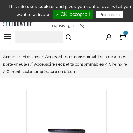
This site uses cookies and gives you control over what you
Service clientèle
du lundi au vendredi de 9h à 12h et
want to activate
✓ OK, accept all
Personalize
de 14h à 18h...
04 66 37 07 65
0

Accueil
Machines
Accessoires et consommables pour arbres
porte-meules
Accessoires et petits consommables
Cire noire
/ Ciment haute température en bâton