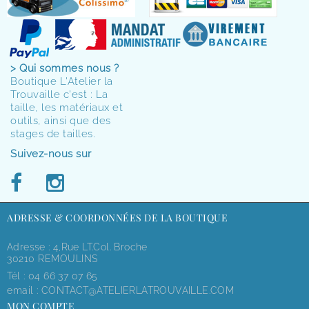
> Qui sommes nous ?
Boutique L'Atelier la
Trouvaille c'est : La
taille, les matériaux et
outils, ainsi que des
stages de tailles.
Suivez-nous sur
ADRESSE & COORDONNÉES DE LA BOUTIQUE
Adresse : 4,rue LT.Col. Broche
30210 REMOULINS
Tél :
04 66 37 07 65
email :
CONTACT@ATELIERLATROUVAILLE.COM
MON COMPTE