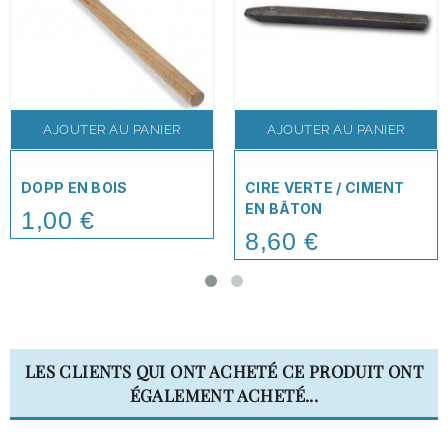
AJOUTER AU PANIER
AJOUTER AU PANIER
DOPP EN BOIS
CIRE VERTE / CIMENT
EN BÂTON
1,00 €
Price
8,60 €
Price
LES CLIENTS QUI ONT ACHETÉ CE PRODUIT ONT
ÉGALEMENT ACHETÉ...