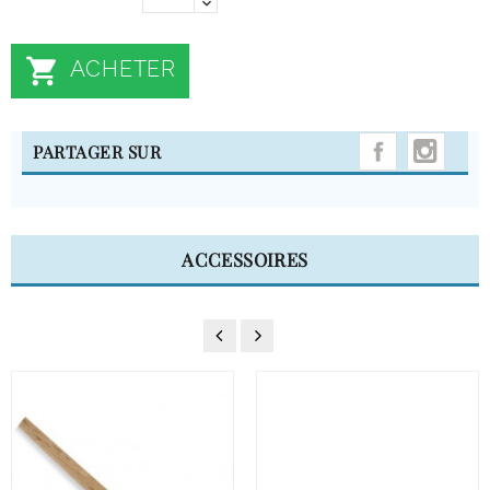

ACHETER
INST
PARTAGER SUR
ACCESSOIRES