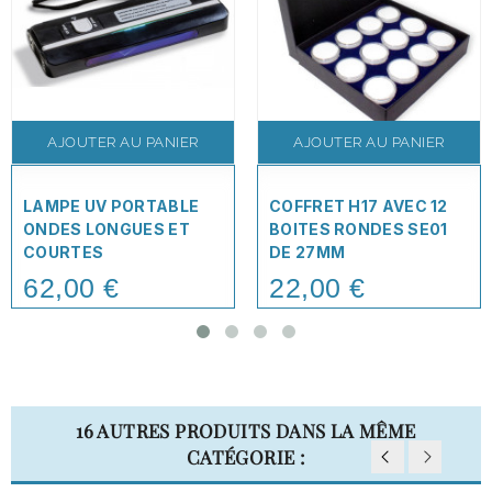
AJOUTER AU PANIER
AJOUTER AU PANIER
LAMPE UV PORTABLE
COFFRET H17 AVEC 12
ONDES LONGUES ET
BOITES RONDES SE01
COURTES
DE 27MM
62,00 €
22,00 €
Price
Price
16 AUTRES PRODUITS DANS LA MÊME
CATÉGORIE :