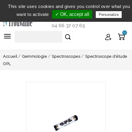
This site uses cookies and gives you control over what you
Service clientèle
du lundi au vendredi de 9h à 12h et
want to activate
✓ OK, accept all
Personalize
de 14h à 18h...
04 66 37 07 65
0

Accueil
Gemmologie
Spectroscopes
Spectroscope d'étude
OPL