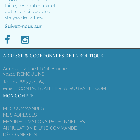
taille, les matériaux et
outils, ainsi que des
stages de tailles.
Suivez-nous sur
ADRESSE & COORDONNÉES DE LA BOUTIQUE
Adresse : 4,rue LT.Col. Broche
30210 REMOULINS
Tél :
04 66 37 07 65
email :
CONTACT@ATELIERLATROUVAILLE.COM
MON COMPTE
MES COMMANDES
MES ADRESSES
MES INFORMATIONS PERSONNELLES
ANNULATION D'UNE COMMANDE
DÉCONNEXION