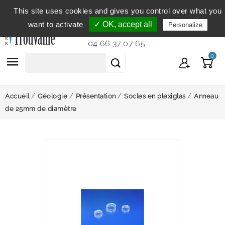
This site uses cookies and gives you control over what you
Service clientèle
du lundi au vendredi de 9h à 12h et
want to activate
✓ OK, accept all
Personalize
de 14h à 18h...
04 66 37 07 65
0

Accueil
Géologie
Présentation
Socles en plexiglas
Anneau
de 25mm de diamètre