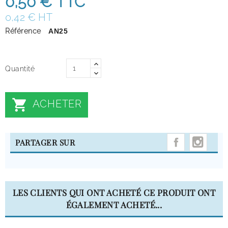
0,50 €
TTC
0,42 € HT
Référence
AN25
Quantité

ACHETER
INST
PARTAGER SUR
LES CLIENTS QUI ONT ACHETÉ CE PRODUIT ONT
ÉGALEMENT ACHETÉ...