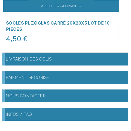
AJOUTER AU PANIER
SOCLES PLEXIGLAS CARRÉ 20X20X5 LOT DE 10
PIÈCES
4,50 €
Price
LIVRAISON DES COLIS
PAIEMENT SÉCURISÉ
NOUS CONTACTER
INFOS / FAQ