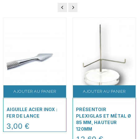
AJOUTER AU PANIER
AJOUTER AU PANIER
AIGUILLE ACIER INOX :
PRÉSENTOIR
FER DE LANCE
PLEXIGLAS ET MÉTAL Ø
85 MM, HAUTEUR
3,00 €
Price
120MM
Price