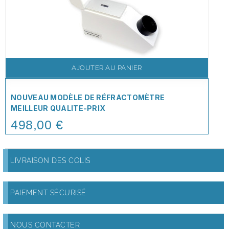
AJOUTER AU PANIER
NOUVEAU MODÈLE DE RÉFRACTOMÈTRE
MEILLEUR QUALITE-PRIX
498,00 €
Price
LIVRAISON DES COLIS
PAIEMENT SÉCURISÉ
NOUS CONTACTER