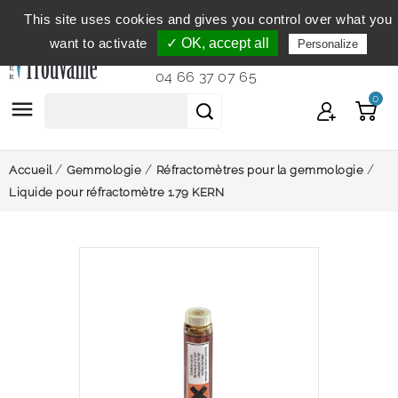
This site uses cookies and gives you control over what you
Service clientèle
du lundi au vendredi de 9h à 12h et
want to activate
✓ OK, accept all
Personalize
de 14h à 18h...
04 66 37 07 65
0

Accueil
Gemmologie
Réfractomètres pour la gemmologie
Liquide pour réfractomètre 1.79 KERN