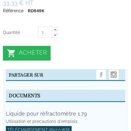
33,33 € HT
Référence
RD949K
Quantité

ACHETER
INST
PARTAGER SUR
DOCUMENTS
Liquide pour réfractomètre 1.79
Utilisation et precautions d'emplois
TÉLÉCHARGEMENT (652.07KB)