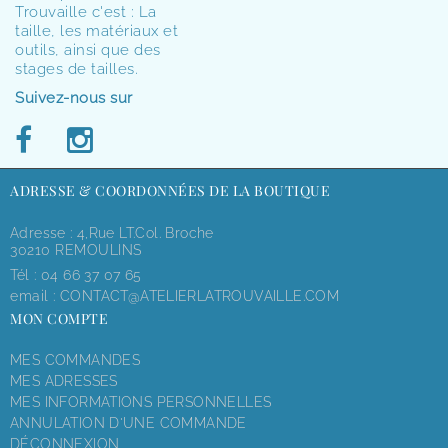
Trouvaille c'est : La
taille, les matériaux et
outils, ainsi que des
stages de tailles.
Suivez-nous sur
ADRESSE & COORDONNÉES DE LA BOUTIQUE
Adresse : 4,rue LT.Col. Broche
30210 REMOULINS
Tél :
04 66 37 07 65
email :
CONTACT@ATELIERLATROUVAILLE.COM
MON COMPTE
MES COMMANDES
MES ADRESSES
MES INFORMATIONS PERSONNELLES
ANNULATION D'UNE COMMANDE
DÉCONNEXION