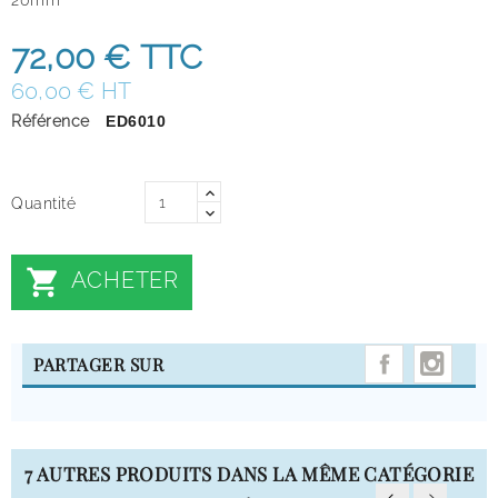
72,00 €
TTC
60,00 € HT
Référence
ED6010
Quantité

ACHETER
INST
PARTAGER SUR
7 AUTRES PRODUITS DANS LA MÊME CATÉGORIE