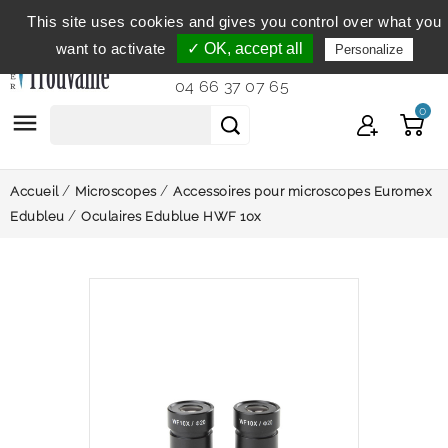
This site uses cookies and gives you control over what you
Service clientèle
du lundi au vendredi de 9h à 12h et
want to activate
✓ OK, accept all
Personalize
de 14h à 18h...
04 66 37 07 65
0

Accueil
Microscopes
Accessoires pour microscopes Euromex
Edubleu
Oculaires Edublue HWF 10x