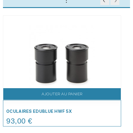
:
AJOUTER AU PANIER
OCULAIRES EDUBLUE HWF 5X
93,00 €
Price